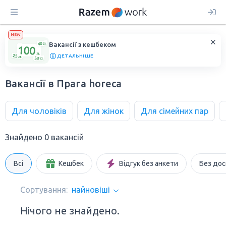
NEW
Вакансії з кешбеком
ДЕТАЛЬНІШЕ
Вакансії в Прага horeca
Для чоловіків
Для жінок
Для сімейних пар
Знайдено 0 вакансій
Всі
Кешбек
Відгук без анкети
Без дос
Сортування:
найновіші
Нічого не знайдено.