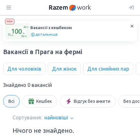
NEW
Вакансії з кешбеком
ДЕТАЛЬНІШЕ
Вакансії в Прага на фермі
Для чоловіків
Для жінок
Для сімейних пар
Знайдено 0 вакансій
Всі
Кешбек
Відгук без анкети
Без дос
Сортування:
найновіші
Нічого не знайдено.