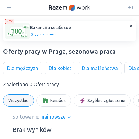
NEW
Вакансії з кешбеком
ДЕТАЛЬНІШЕ
Oferty pracy w Praga, sezonowa praca
Dla mężczyzn
Dla kobiet
Dla małżeństwa
Dla 
Znaleziono 0 Ofert pracy
Wszystkie
Кешбек
Szybkie zgłoszenie
Sortowanie:
najnowsze
Brak wyników.