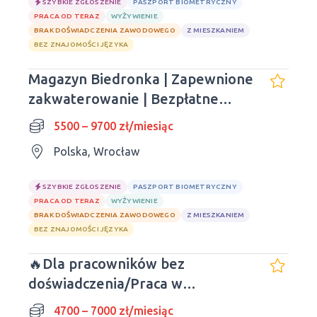
SZYBKIE ZGŁOSZENIE
PASZPORT BIOMETRYCZNY
PRACA OD TERAZ
WYŻYWIENIE
BRAK DOŚWIADCZENIA ZAWODOWEGO
Z MIESZKANIEM
BEZ ZNAJOMOŚCI JĘZYKA
Magazyn Biedronka | Zapewnione
zakwaterowanie | Bezpłatne
obiady
5500 – 9700 zł/miesiąc
Polska, Wrocław
SZYBKIE ZGŁOSZENIE
PASZPORT BIOMETRYCZNY
PRACA OD TERAZ
WYŻYWIENIE
BRAK DOŚWIADCZENIA ZAWODOWEGO
Z MIESZKANIEM
BEZ ZNAJOMOŚCI JĘZYKA
🔥Dla pracowników bez
doświadczenia/Praca w
magazynie pocztowym
4700 – 7000 zł/miesiąc