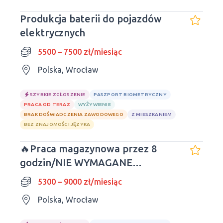
Produkcja baterii do pojazdów
elektrycznych
5500 – 7500 zł/miesiąc
Polska, Wrocław
SZYBKIE ZGŁOSZENIE
PASZPORT BIOMETRYCZNY
PRACA OD TERAZ
WYŻYWIENIE
BRAK DOŚWIADCZENIA ZAWODOWEGO
Z MIESZKANIEM
BEZ ZNAJOMOŚCI JĘZYKA
🔥Praca magazynowa przez 8
godzin/NIE WYMAGANE
DOŚWIADCZENIE/Wszystko
5300 – 9000 zł/miesiąc
zostanie nauczone
Polska, Wrocław