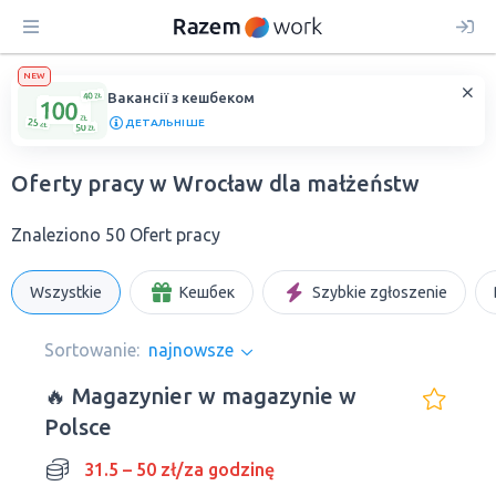
NEW
Вакансії з кешбеком
ДЕТАЛЬНІШЕ
Oferty pracy w Wrocław dla małżeństw
Znaleziono 50 Ofert pracy
Wszystkie
Кешбек
Szybkie zgłoszenie
Sortowanie:
najnowsze
🔥 Magazynier w magazynie w
Polsce
31.5 – 50 zł/za godzinę