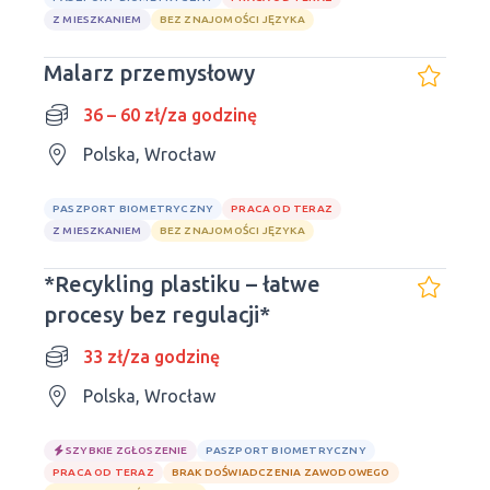
Z MIESZKANIEM
BEZ ZNAJOMOŚCI JĘZYKA
Malarz przemysłowy
36 – 60 zł/za godzinę
Polska, Wrocław
PASZPORT BIOMETRYCZNY
PRACA OD TERAZ
Z MIESZKANIEM
BEZ ZNAJOMOŚCI JĘZYKA
*Recykling plastiku – łatwe
procesy bez regulacji*
33 zł/za godzinę
Polska, Wrocław
SZYBKIE ZGŁOSZENIE
PASZPORT BIOMETRYCZNY
PRACA OD TERAZ
BRAK DOŚWIADCZENIA ZAWODOWEGO