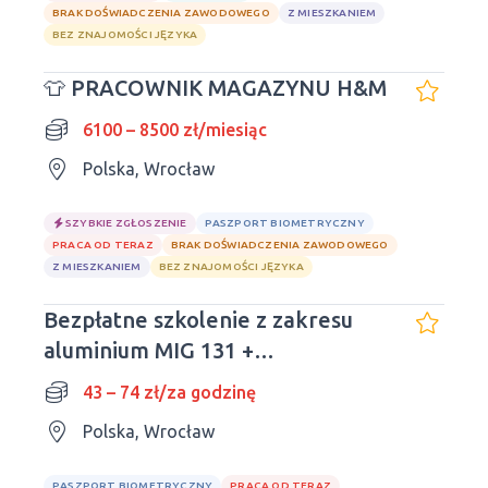
BRAK DOŚWIADCZENIA ZAWODOWEGO
Z MIESZKANIEM
BEZ ZNAJOMOŚCI JĘZYKA
👕 PRACOWNIK MAGAZYNU H&M
6100 – 8500 zł/miesiąc
Polska, Wrocław
SZYBKIE ZGŁOSZENIE
PASZPORT BIOMETRYCZNY
PRACA OD TERAZ
BRAK DOŚWIADCZENIA ZAWODOWEGO
Z MIESZKANIEM
BEZ ZNAJOMOŚCI JĘZYKA
Bezpłatne szkolenie z zakresu
aluminium MIG 131 +
pośrednictwo pracy!
43 – 74 zł/za godzinę
Polska, Wrocław
PASZPORT BIOMETRYCZNY
PRACA OD TERAZ