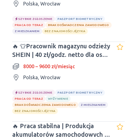
Polska, Wrocław
SZYBKIE ZGŁOSZENIE
PASZPORT BIOMETRYCZNY
PRACA OD TERAZ
BRAK DOŚWIADCZENIA ZAWODOWEGO
Z MIESZKANIEM
BEZ ZNAJOMOŚCI JĘZYKA
🔥 👕Pracownik magazynu odzieży
SHEIN | 40 zł/godz. netto dla osób
młodych!
8000 – 9600 zł/miesiąc
Polska, Wrocław
SZYBKIE ZGŁOSZENIE
PASZPORT BIOMETRYCZNY
PRACA OD TERAZ
WYŻYWIENIE
BRAK DOŚWIADCZENIA ZAWODOWEGO
Z MIESZKANIEM
BEZ ZNAJOMOŚCI JĘZYKA
🔥 Praca stabilna | Produkcja
akumulatorów samochodowych |