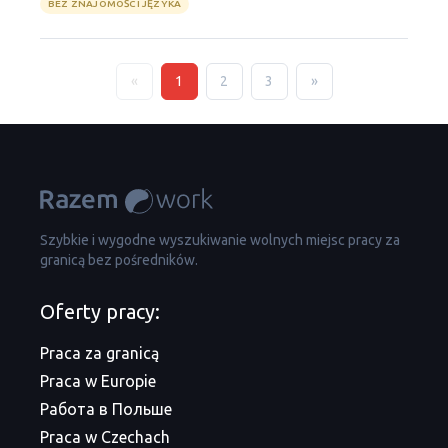
BEZ ZNAJOMOŚCI JĘZYKA
«
1
2
3
»
Szybkie i wygodne wyszukiwanie wolnych miejsc pracy za
granicą bez pośredników.
Oferty pracy:
Praca za granicą
Praca w Europie
Работа в Польше
Praca w Czechach