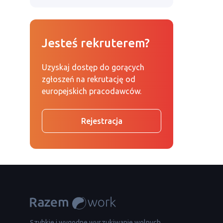
Jesteś rekruterem?
Uzyskaj dostęp do gorących
zgłoszeń na rekrutację od
europejskich pracodawców.
Rejestracja
Szybkie i wygodne wyszukiwanie wolnych