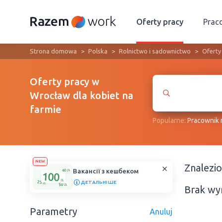
Oferty pracy
Prac
Strona domowa
Polska
Rolnictwo i sadownictwo
Oferty
Oferty pracy w
Wrocław dla kobiet na
farmie
Popularne:
Рracownik
NEW
Znalezi
Вакансії з кешбеком
ДЕТАЛЬНІШЕ
Brak wy
Parametry
Anuluj