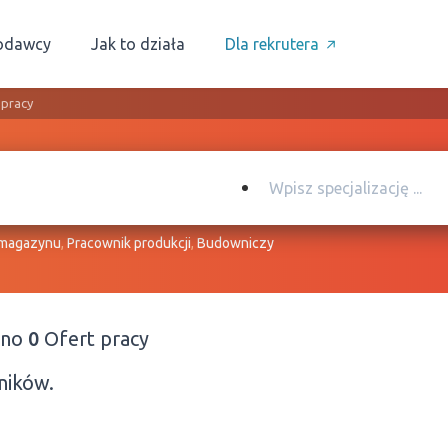
odawcy
Jak to działa
Dla rekrutera
 pracy
 magazynu
,
Pracownik produkcji
,
Budowniczy
ono
0
Ofert pracy
ników.