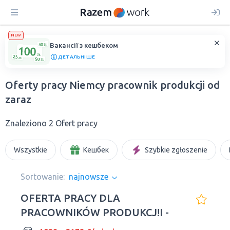
NEW
Вакансії з кешбеком
ДЕТАЛЬНІШЕ
Oferty pracy Niemcy pracownik produkcji od
zaraz
Znaleziono 2 Ofert pracy
Wszystkie
Кешбек
Szybkie zgłoszenie
Sortowanie:
najnowsze
OFERTA PRACY DLA
PRACOWNIKÓW PRODUKCJ!I -