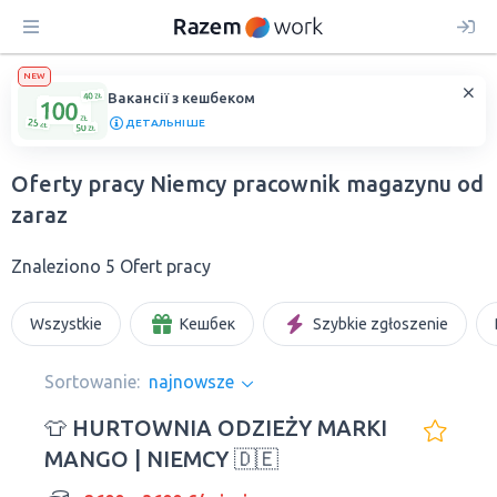
NEW
Вакансії з кешбеком
ДЕТАЛЬНІШЕ
Oferty pracy Niemcy рracownik magazynu od
zaraz
Znaleziono 5 Ofert pracy
Wszystkie
Кешбек
Szybkie zgłoszenie
Sortowanie:
najnowsze
👕 HURTOWNIA ODZIEŻY MARKI
MANGO | NIEMCY 🇩🇪