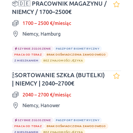
📦🇩🇪 PRACOWNIK MAGAZYNU /
NIEMCY / 1700–2500€
1700 – 2500 €/miesiąc
Niemcy, Hamburg
SZYBKIE ZGŁOSZENIE
PASZPORT BIOMETRYCZNY
PRACA OD TERAZ
BRAK DOŚWIADCZENIA ZAWODOWEGO
Z MIESZKANIEM
BEZ ZNAJOMOŚCI JĘZYKA
🍾SORTOWANIE SZKŁA (BUTELKI)
| NIEMCY | 2040–2700€
2040 – 2700 €/miesiąc
Niemcy, Hanower
SZYBKIE ZGŁOSZENIE
PASZPORT BIOMETRYCZNY
PRACA OD TERAZ
BRAK DOŚWIADCZENIA ZAWODOWEGO
Z MIESZKANIEM
BEZ ZNAJOMOŚCI JĘZYKA