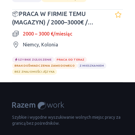
📦PRACA W FIRMIE TEMU
(MAGAZYN) / 2000–3000€ /
NIEMCY
2000 – 3000 €/miesiąc
Niemcy, Kolonia
SZYBKIE ZGŁOSZENIE
PRACA OD TERAZ
BRAK DOŚWIADCZENIA ZAWODOWEGO
Z MIESZKANIEM
BEZ ZNAJOMOŚCI JĘZYKA
Szybkie i wygodne wyszukiwanie wolnych miejsc pracy za
granicą bez pośredników.