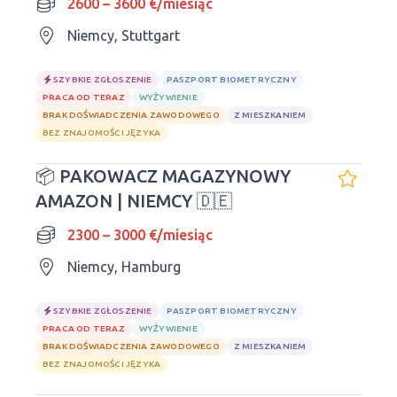
2600 – 3600 €/miesiąc
Niemcy, Stuttgart
SZYBKIE ZGŁOSZENIE
PASZPORT BIOMETRYCZNY
PRACA OD TERAZ
WYŻYWIENIE
BRAK DOŚWIADCZENIA ZAWODOWEGO
Z MIESZKANIEM
BEZ ZNAJOMOŚCI JĘZYKA
📦 PAKOWACZ MAGAZYNOWY
AMAZON | NIEMCY 🇩🇪
2300 – 3000 €/miesiąc
Niemcy, Hamburg
SZYBKIE ZGŁOSZENIE
PASZPORT BIOMETRYCZNY
PRACA OD TERAZ
WYŻYWIENIE
BRAK DOŚWIADCZENIA ZAWODOWEGO
Z MIESZKANIEM
BEZ ZNAJOMOŚCI JĘZYKA