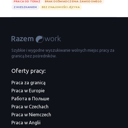
PRACA OD TERAZ
BRAK DOŚWIADCZENIA ZAWODOWEGO
Z MIESZKANIEM
BEZ ZNAJOMOŚCI JĘZYKA
Szybkie i wygodne wyszukiwanie wolnych miejsc pracy za
granicą bez pośredników.
Oferty pracy:
Praca za granicą
Praca w Europie
Работа в Польше
Praca w Czechach
Praca w Niemczech
Praca w Anglii