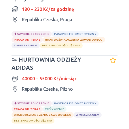
180 – 230 Kč/za godzinę
Republika Czeska, Praga
SZYBKIE ZGŁOSZENIE
PASZPORT BIOMETRYCZNY
PRACA OD TERAZ
BRAK DOŚWIADCZENIA ZAWODOWEGO
Z MIESZKANIEM
BEZ ZNAJOMOŚCI JĘZYKA
👟 HURTOWNIA ODZIEŻY
ADIDAS
40000 – 55000 Kč/miesiąc
Republika Czeska, Pilzno
SZYBKIE ZGŁOSZENIE
PASZPORT BIOMETRYCZNY
PRACA OD TERAZ
WYŻYWIENIE
BRAK DOŚWIADCZENIA ZAWODOWEGO
Z MIESZKANIEM
BEZ ZNAJOMOŚCI JĘZYKA