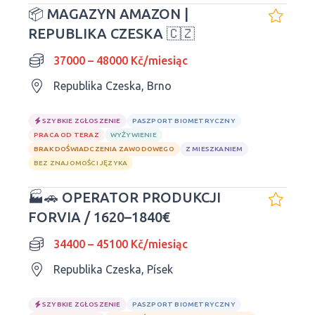
📦 MAGAZYN AMAZON |
REPUBLIKA CZESKA 🇨🇿
37000 – 48000 Kč/miesiąc
Republika Czeska, Brno
SZYBKIE ZGŁOSZENIE
PASZPORT BIOMETRYCZNY
PRACA OD TERAZ
WYŻYWIENIE
BRAK DOŚWIADCZENIA ZAWODOWEGO
Z MIESZKANIEM
BEZ ZNAJOMOŚCI JĘZYKA
🏭🚗 OPERATOR PRODUKCJI
FORVIA / 1620–1840€
34400 – 45100 Kč/miesiąc
Republika Czeska, Písek
SZYBKIE ZGŁOSZENIE
PASZPORT BIOMETRYCZNY