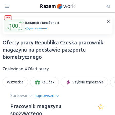
NEW
Вакансії з кешбеком
ДЕТАЛЬНІШЕ
Oferty pracy Republika Czeska рracownik
magazynu na podstawie paszportu
biometrycznego
Znaleziono 4 Ofert pracy
Wszystkie
Кешбек
Szybkie zgłoszenie
Sortowanie:
najnowsze
Pracownik magazynu
spożywczego