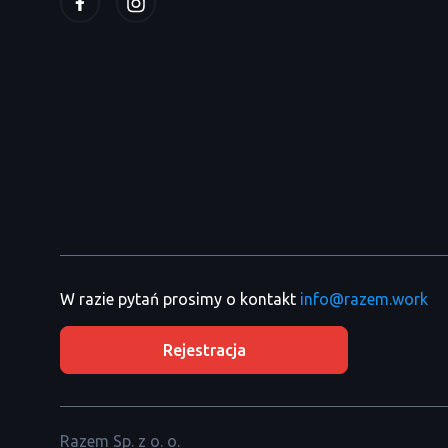
W razie pytań prosimy o kontakt
info@razem.work
Rejestracja
Razem Sp. z o. o.