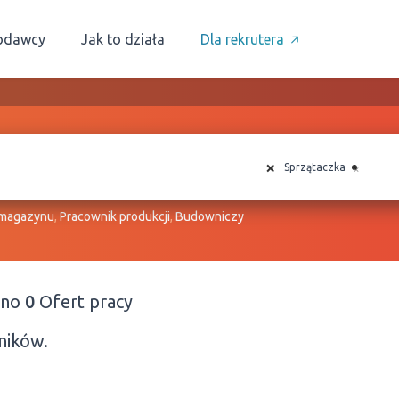
odawcy
Jak to działa
Dla rekrutera
×
×
Sprzątaczka
 magazynu
,
Pracownik produkcji
,
Budowniczy
ono
0
Ofert pracy
ników.