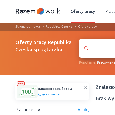
Oferty pracy
Prac
Strona domowa
Republika Czeska
Oferty pracy
Oferty pracy Republika
Czeska sprzątaczka
Popularne:
Рracownik
NEW
Znalezi
Вакансії з кешбеком
ДЕТАЛЬНІШЕ
Brak wy
Parametry
Anuluj