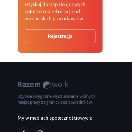
Uzyskaj dostęp do gorących
zgłoszeń na rekrutację od
europejskich pracodawców.
Rejestracja
Szybkie i wygodne wyszukiwanie wolnych
miejsc pracy za granicą bez pośredników.
My w mediach społecznościowych: