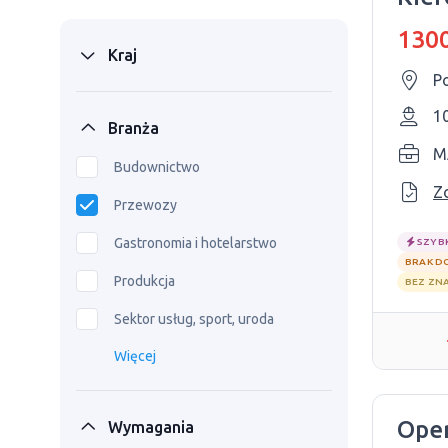
1300
Kraj
1
Branża
M
Budownictwo
Z
Przewozy
Gastronomia i hotelarstwo
SZYB
BRAK D
Produkcja
BEZ ZN
Sektor usług, sport, uroda
Więcej
Oper
Wymagania