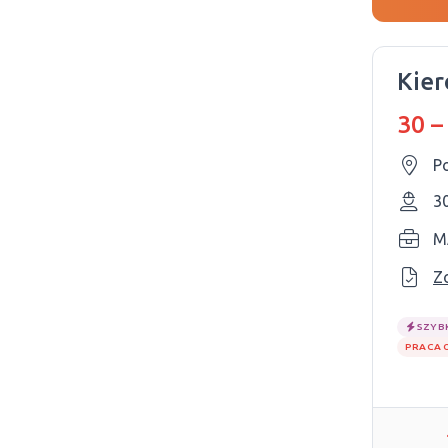
Kier
30 –
Po
3
M
Z
SZYB
PRACA 