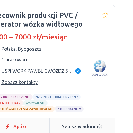
acownik produkcji PVC /
erator wózka widłowego
00 – 7000 zł/miesiąc
Polska, Bydgoszcz
1 pracownik
USPI WORK PAWEŁ GWÓŻDŻ SP.K
Zobacz kontakty
ZYBKIE ZGŁOSZENIE
PASZPORT BIOMETRYCZNY
CA OD TERAZ
WYŻYWIENIE
K DOŚWIADCZENIA ZAWODOWEGO
Z MIESZKANIEM
Aplikuj
Napisz wiadomość