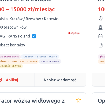
0 – 15000 zł/miesiąc
10
Polska, Kraków / Rzeszów / Katowice / Kielce / Lublin
00 pracowników
AGTRANS Poland
obacz kontakty
KIE ZGŁOSZENIE
PASZPORT BIOMETRYCZNY
S
OŚWIADCZENIA ZAWODOWEGO
Z MIESZKANIEM
BRA
AJOMOŚCI JĘZYKA
Aplikuj
Napisz wiadomość
ator wózka widłowego z
Op