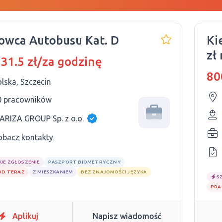
owca Autobusu Kat. D
Ki
zł
 31.5 zł/za godzinę
Po
80
lska, Szczecin
0 pracowników
ARIZA GROUP Sp. z o.o.
obacz kontakty
KIE ZGŁOSZENIE
PASZPORT BIOMETRYCZNY
OD TERAZ
Z MIESZKANIEM
BEZ ZNAJOMOŚCI JĘZYKA
S
PRA
Aplikuj
Napisz wiadomość