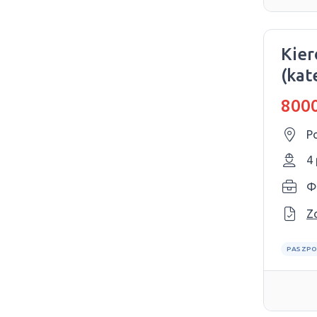
Kier
(kat
8000
P
4
Ф
Z
PASZPO