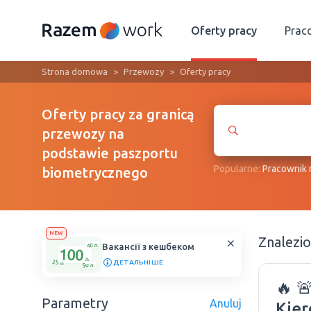
Oferty pracy
Prac
Strona domowa
Przewozy
Oferty pracy
Oferty pracy za granicą
przewozy na
podstawie paszportu
Popularne:
Рracownik
biometrycznego
NEW
Znalezi
Вакансії з кешбеком
ДЕТАЛЬНІШЕ
🔥 
Parametry
Anuluj
Kier