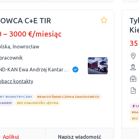
ROWCA C+E TIR
Ty
 – 3000 €/miesiąc
35
olska, Inowrocław
 pracownik
AND-KAN Ewa Andrzej Kantarek s.c.
obacz kontakty
RT BIOMETRYCZNY
BRAK DOŚWIADCZENIA ZAWODOWEGO
ZKANIEM
BEZ ZNAJOMOŚCI JĘZYKA
S
BRA
BEZ
Aplikuj
Napisz wiadomość