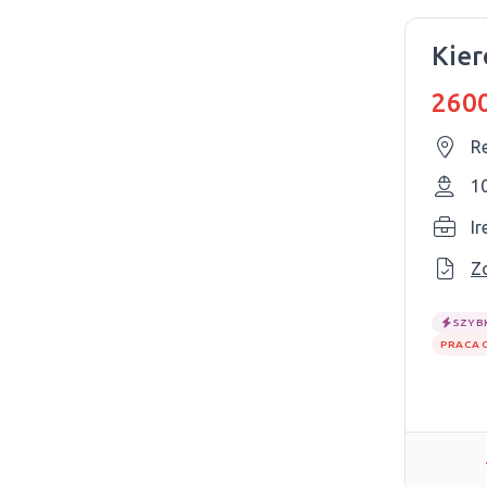
Kier
2600
R
1
Ir
Z
SZYB
PRACA 