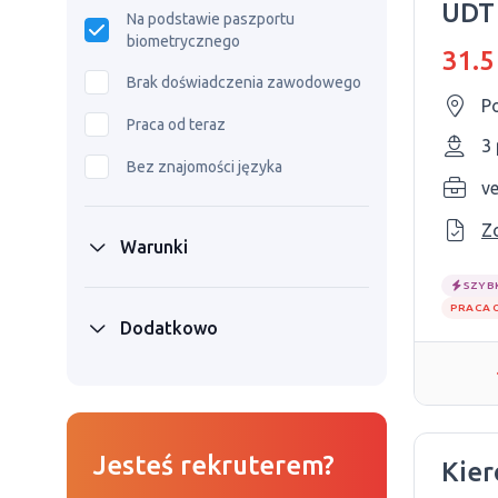
UDT
Na podstawie paszportu
far
biometrycznego
31.5
Brak doświadczenia zawodowego
P
Praca od teraz
3
Bez znajomości języka
v
Z
Warunki
SZYB
PRACA 
Dodatkowo
Jesteś rekruterem?
Kier