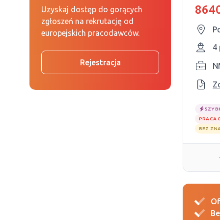
8640
Uzyskaj dostęp do gorących
zgłoszeń na rekrutację od
P
europejskich pracodawców.
4
Rejestracja
N
Z
SZYB
PRACA 
BEZ ZN
Of
Be