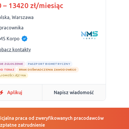
 – 13420 zł/miesiąc
olska, Warszawa
 pracownika
MS Korpo
obacz kontakty
KIE ZGŁOSZENIE
PASZPORT BIOMETRYCZNY
OD TERAZ
BRAK DOŚWIADCZENIA ZAWODOWEGO
AJOMOŚCI JĘZYKA
Aplikuj
Napisz wiadomość
icjalna praca od zweryfikowanych pracodawców
zpłatne zatrudnienie