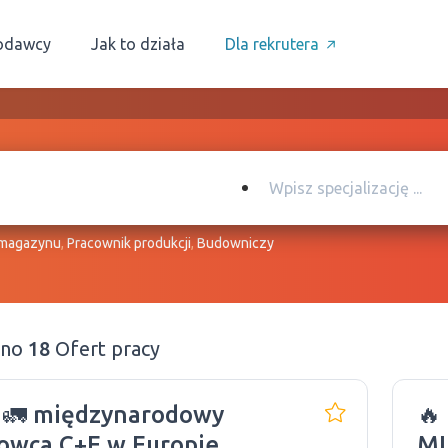
odawcy
Jak to działa
Dla rekrutera
 magazynu
,
Pracownik produkcji
,
Budowniczy
ono
18
Ofert pracy
🚛 międzynarodowy
🔥
owca C+E w Europie
MI