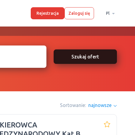
Rejestracja
Zaloguj się
Pl
Szukaj ofert
Sortowanie:
najnowsze
 KIEROWCA
EDZYNARODOWY Kat.B