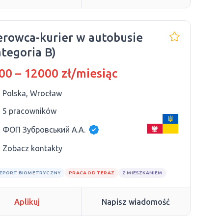
erowca-kurier w autobusie
ategoria B)
00 – 12000 zł/miesiąc
Polska, Wrocław
5 pracowników
ФОП Зубровський А.А.
Zobacz kontakty
ZPORT BIOMETRYCZNY
PRACA OD TERAZ
Z MIESZKANIEM
Aplikuj
Napisz wiadomość