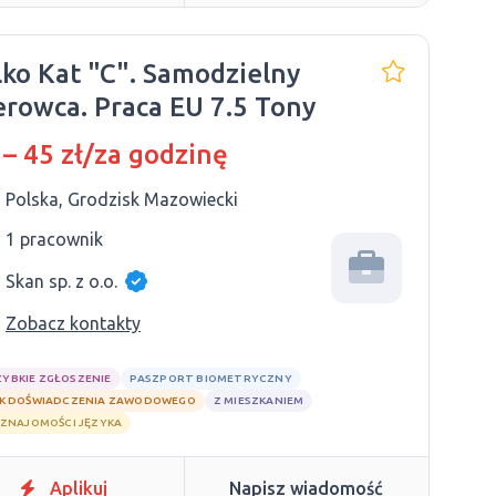
lko Kat "C". Samodzielny
Kierowca. Praca EU 7.5 Tony
 – 45 zł/za godzinę
Polska, Grodzisk Mazowiecki
1 pracownik
Skan sp. z o.o.
Zobacz kontakty
ZYBKIE ZGŁOSZENIE
PASZPORT BIOMETRYCZNY
K DOŚWIADCZENIA ZAWODOWEGO
Z MIESZKANIEM
 ZNAJOMOŚCI JĘZYKA
Aplikuj
Napisz wiadomość