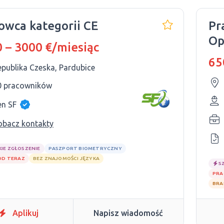
owca kategorii CE
Pr
Op
 – 3000 €/miesiąc
65
epublika Czeska, Pardubice
0 pracowników
en SF
obacz kontakty
KIE ZGŁOSZENIE
PASZPORT BIOMETRYCZNY
OD TERAZ
BEZ ZNAJOMOŚCI JĘZYKA
S
PRA
BRA
Aplikuj
Napisz wiadomość