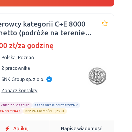
erowcy kategorii C+E 8000
 netto (podróże na terenie
lski)
00 zł/za godzinę
Polska, Poznań
2 pracownika
SNK Group sp. z o.o.
Zobacz kontakty
ZYBKIE ZGŁOSZENIE
PASZPORT BIOMETRYCZNY
CA OD TERAZ
BEZ ZNAJOMOŚCI JĘZYKA
Aplikuj
Napisz wiadomość