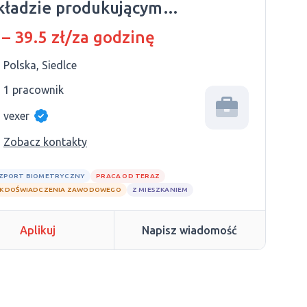
kładzie produkującym
ciągi
 – 39.5 zł/za godzinę
Polska, Siedlce
1 pracownik
vexer
Zobacz kontakty
ZPORT BIOMETRYCZNY
PRACA OD TERAZ
K DOŚWIADCZENIA ZAWODOWEGO
Z MIESZKANIEM
Aplikuj
Napisz wiadomość