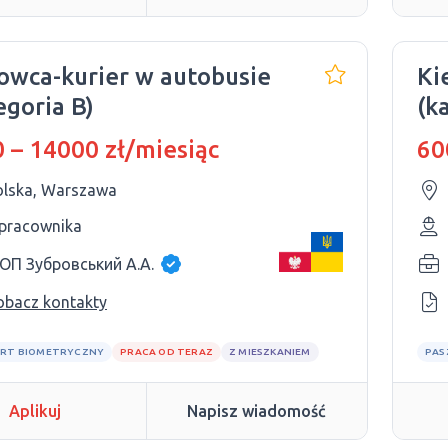
owca-kurier w autobusie
Ki
egoria B)
(k
 – 14000 zł/miesiąc
60
olska, Warszawa
 pracownika
ОП Зубровський А.А.
obacz kontakty
RT BIOMETRYCZNY
PRACA OD TERAZ
Z MIESZKANIEM
PAS
Aplikuj
Napisz wiadomość