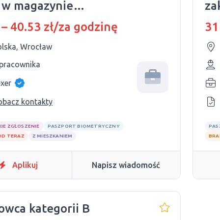
 w magazynie
za
maceutycznym
po
 – 40.53 zł/za godzinę
31
olska, Wrocław
 pracownika
exer
obacz kontakty
KIE ZGŁOSZENIE
PASZPORT BIOMETRYCZNY
PAS
OD TERAZ
Z MIESZKANIEM
BRA
Aplikuj
Napisz wiadomość
owca kategorii B