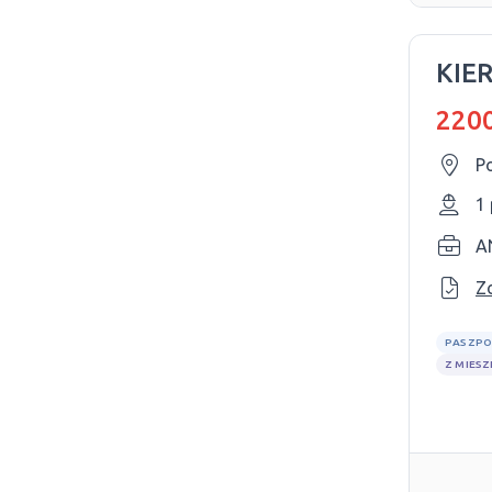
KIE
2200
P
1
Z
PASZPO
Z MIES