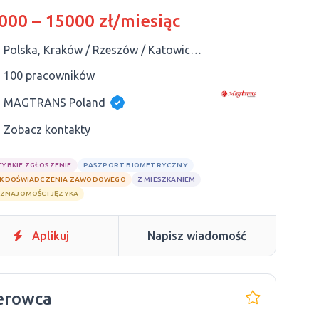
000 – 15000 zł/miesiąc
Polska, Kraków / Rzeszów / Katowice / Kielce / Lublin
100 pracowników
MAGTRANS Poland
Zobacz kontakty
ZYBKIE ZGŁOSZENIE
PASZPORT BIOMETRYCZNY
K DOŚWIADCZENIA ZAWODOWEGO
Z MIESZKANIEM
 ZNAJOMOŚCI JĘZYKA
Aplikuj
Napisz wiadomość
erowca