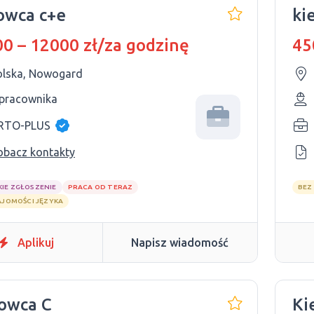
owca c+e
ki
0 – 12000 zł/za godzinę
45
olska, Nowogard
 pracownika
RTO-PLUS
obacz kontakty
KIE ZGŁOSZENIE
PRACA OD TERAZ
BEZ
AJOMOŚCI JĘZYKA
Aplikuj
Napisz wiadomość
owca C
Ki