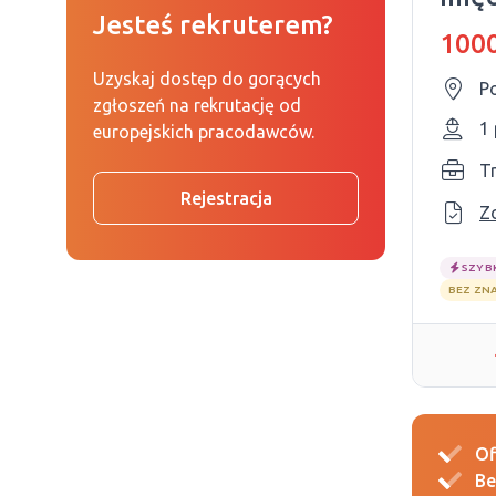
Jesteś rekruterem?
1000
Uzyskaj dostęp do gorących
P
zgłoszeń na rekrutację od
1
europejskich pracodawców.
T
Rejestracja
Z
SZYB
BEZ ZN
Of
Be