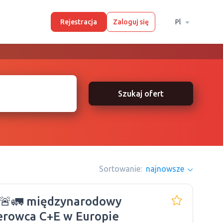
Rejestracja
Zaloguj się
Pl
Szukaj ofert
Sortowanie:
najnowsze
 🚨🚛 międzynarodowy
erowca C+E w Europie