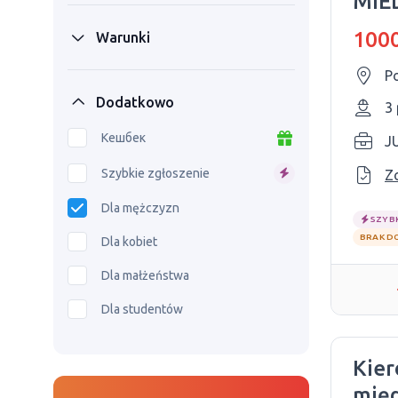
MIE
1000
Warunki
P
Dodatkowo
3
Кешбек
J
Szybkie zgłoszenie
Z
Dla mężczyzn
SZYB
BRAK D
Dla kobiet
Dla małżeństwa
Dla studentów
Kier
mię