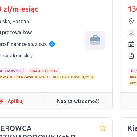
00zł
 zł/miesiąc
13
olska, Poznań
0 pracowników
ro Finannce sp. z o.o.
obacz kontakty
KIE ZGŁOSZENIE
PRACA OD TERAZ
S
OŚWIADCZENIA ZAWODOWEGO
BEZ ZNAJOMOŚCI JĘZYKA
BRA
BEZ
Aplikuj
Napisz wiadomość
KIEROWCA
Ki