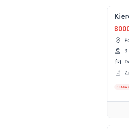
Kier
8000
P
3
D
Z
PRACA 