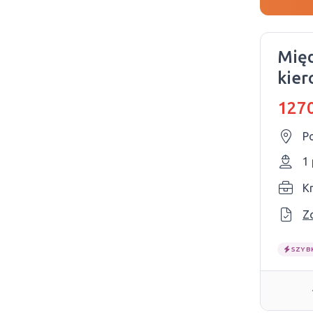
Mię
kier
1270
P
1
Kr
Z
SZYB