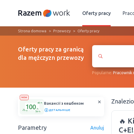
Oferty pracy
Prac
Strona domowa
Przewozy
Oferty pracy
Oferty pracy za granicą
dla mężczyzn przewozy
Popularne:
Рracownik
NEW
Znalezi
Вакансії з кешбеком
ДЕТАЛЬНІШЕ
🔥 
Parametry
Anuluj
C+E