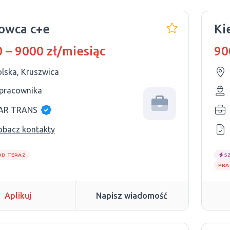
owca c+e
Ki
 – 9000 zł/miesiąc
90
olska, Kruszwica
 pracownika
AR TRANS
obacz kontakty
OD TERAZ
S
PRA
Aplikuj
Napisz wiadomość