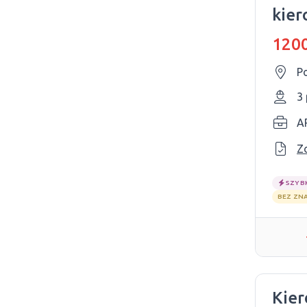
kier
1200
P
3
A
Z
SZYB
BEZ ZN
Kier