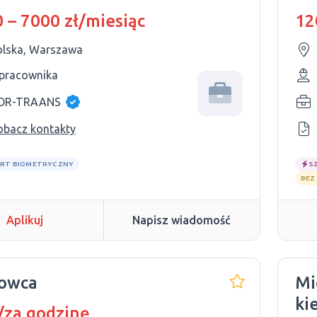
 – 7000 zł/miesiąc
12
olska, Warszawa
 pracownika
OR-TRAANS
obacz kontakty
RT BIOMETRYCZNY
S
BEZ
Aplikuj
Napisz wiadomość
rowca
Mi
ki
/za godzinę