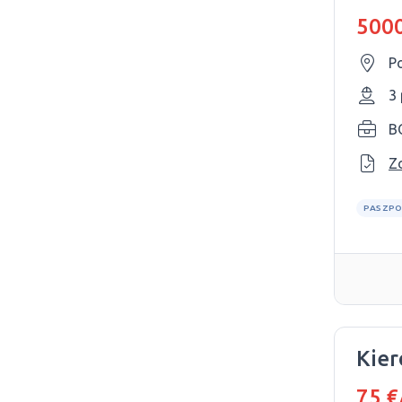
5000
P
3
B
Z
PASZPO
Kie
75 €