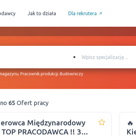
odawcy
Jak to działa
Dla rekrutera
 magazynu
,
Pracownik produkcji
,
Budowniczy
ono
65
Ofert pracy
Kierowca Międzynarodowy
🔥
! TOP PRACODAWCA !! 3/1
Ki