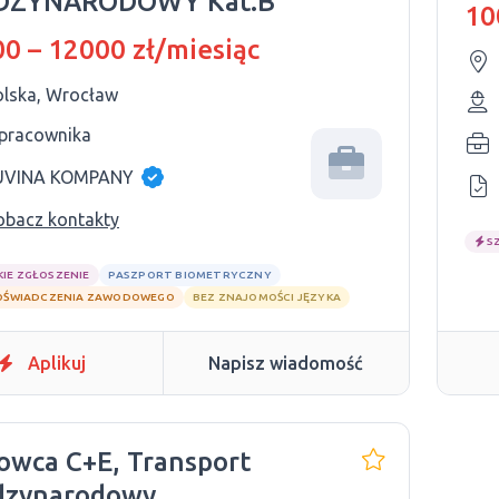
DZYNARODOWY Kat.B
10
0 – 12000 zł/miesiąc
olska, Wrocław
 pracownika
UVINA KOMPANY
obacz kontakty
S
KIE ZGŁOSZENIE
PASZPORT BIOMETRYCZNY
OŚWIADCZENIA ZAWODOWEGO
BEZ ZNAJOMOŚCI JĘZYKA
Aplikuj
Napisz wiadomość
owca C+E, Transport
dzynarodowy