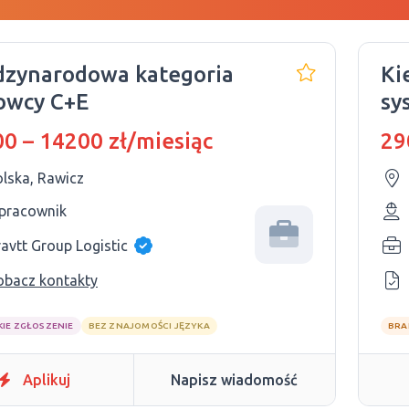
dzynarodowa kategoria
Ki
owcy C+E
sy
0 – 14200 zł/miesiąc
29
olska, Rawicz
 pracownik
avtt Group Logistic
obacz kontakty
KIE ZGŁOSZENIE
BEZ ZNAJOMOŚCI JĘZYKA
BRA
Aplikuj
Napisz wiadomość