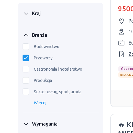
- 95
9500
Kraj
P
1
Branża
Eu
Budownictwo
Z
Przewozy
Gastronomia i hotelarstwo
SZYB
BRAK D
Produkcja
Sektor usług, sport, uroda
Więcej
🔥 
Wymagania