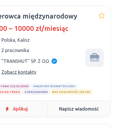
erowca międzynarodowy
00 – 10000 zł/miesiąc
Polska, Kalisz
2 pracownika
"TRANSHUT" SP. Z O.O.
Zobacz kontakty
ZYBKIE ZGŁOSZENIE
PASZPORT BIOMETRYCZNY
CA OD TERAZ
Z MIESZKANIEM
BEZ ZNAJOMOŚCI JĘZYKA
Aplikuj
Napisz wiadomość