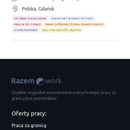
Polska, Gdańsk
SZYBKIE ZGŁOSZENIE
PASZPORT BIOMETRYCZNY
PRACA OD TERAZ
BRAK DOŚWIADCZENIA ZAWODOWEGO
Z MIESZKANIEM
BEZ ZNAJOMOŚCI JĘZYKA
Szybkie i wygodne wyszukiwanie wolnych miejsc pracy za
granicą bez pośredników.
Oferty pracy:
Praca za granicą