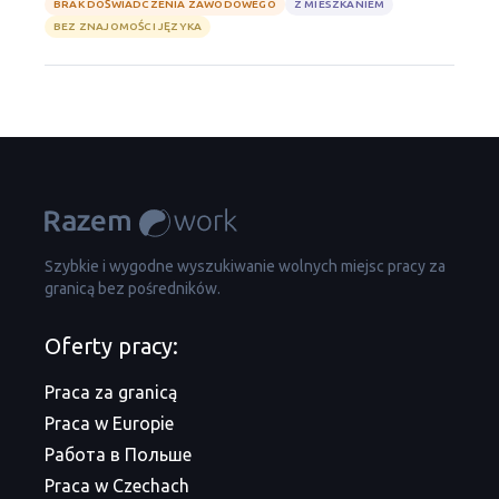
BRAK DOŚWIADCZENIA ZAWODOWEGO
Z MIESZKANIEM
BEZ ZNAJOMOŚCI JĘZYKA
Szybkie i wygodne wyszukiwanie wolnych miejsc pracy za
granicą bez pośredników.
Oferty pracy:
Praca za granicą
Praca w Europie
Работа в Польше
Praca w Czechach