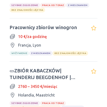
SZYBKIE ZGŁOSZENIE
PRACA OD TERAZ
Z MIESZKANIEM
BEZ ZNAJOMOŚCI JĘZYKA
Pracownicy zbiorów winogron
10 €/za godzinę
Francja, Lyon
WYŻYWIENIE
Z MIESZKANIEM
BEZ ZNAJOMOŚCI JĘZYKA
🥒ZBIÓR KABACZKÓW|
TUINDERIJ BEEGDENHOF |
SEZON 2026
2760 – 3450 €/miesiąc
Holandia, Maastricht
SZYBKIE ZGŁOSZENIE
PRACA OD TERAZ