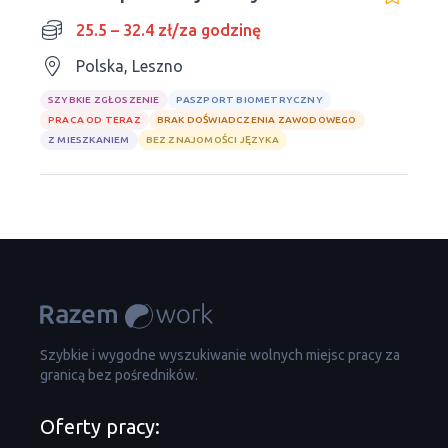
25.5 – 32.4 zł/za godzinę
Polska, Leszno
SZYBKIE ZGŁOSZENIE
PASZPORT BIOMETRYCZNY
PRACA OD TERAZ
BRAK DOŚWIADCZENIA ZAWODOWEGO
Z MIESZKANIEM
BEZ ZNAJOMOŚCI JĘZYKA
Szybkie i wygodne wyszukiwanie wolnych miejsc pracy za
granicą bez pośredników.
Oferty pracy: