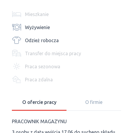
Mieszkanie
Wyżywienie
Odzież robocza
Transfer do miejsca pracy
Praca sezonowa
Praca zdalna
O ofercie pracy
O firmie
PRACOWNIK MAGAZYNU
3 osoby z datą wyjścia 17.06 do suchego składu