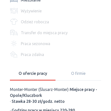
Mieszkanie
Wyżywienie
Odzież robocza
Transfer do miejsca pracy
Praca sezonowa
Praca zdalna
O ofercie pracy
O firmie
Monter-Monter (Ślusarz-Monter)
Miejsce pracy -
Opole/Kluczbork
·
Stawka 28-30 zł/godz. netto
·
Godziny pracy w miesiącu 220-280