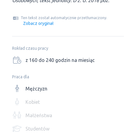
Osobowych; tekst jednolity: D z. U. 2016 poz.
Ten tekst został automatycznie przetłumaczony.
Zobacz oryginał
Rokład czasu pracy
z 160 do 240 godzin na miesiąc
Praca dla
Mężczyzn
Kobiet
Małżeństwa
Studentów