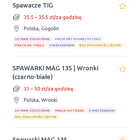
Spawacze TIG
35.5 – 35.5 zł/za godzinę
Polska, Gogolin
SZYBKIE ZGŁOSZENIE
PASZPORT BIOMETRYCZNY
PRACA OD TERAZ
Z MIESZKANIEM
BEZ ZNAJOMOŚCI JĘZYKA
SPAWARKI MAG 135 | Wronki
(czarno-białe)
31 – 50 zł/za godzinę
Polska, Wronki
SZYBKIE ZGŁOSZENIE
PRACA OD TERAZ
Z MIESZKANIEM
BEZ ZNAJOMOŚCI JĘZYKA
Spawarki MAG 135