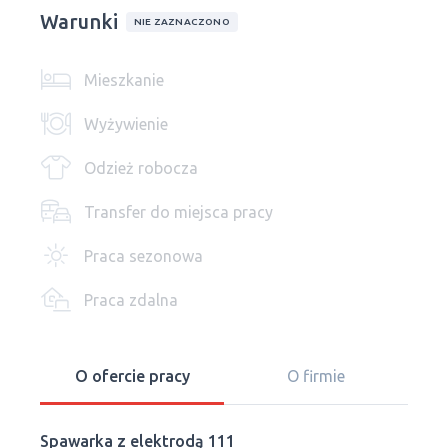
Warunki
NIE ZAZNACZONO
Mieszkanie
Wyżywienie
Odzież robocza
Transfer do miejsca pracy
Praca sezonowa
Praca zdalna
O ofercie pracy
O firmie
Spawarka z elektrodą 111