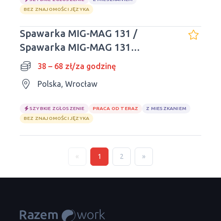
BEZ ZNAJOMOŚCI JĘZYKA
Spawarka MIG-MAG 131 /
Spawarka MIG-MAG 131
(aluminium)
38 – 68 zł/za godzinę
Polska, Wrocław
SZYBKIE ZGŁOSZENIE
PRACA OD TERAZ
Z MIESZKANIEM
BEZ ZNAJOMOŚCI JĘZYKA
«
1
2
»