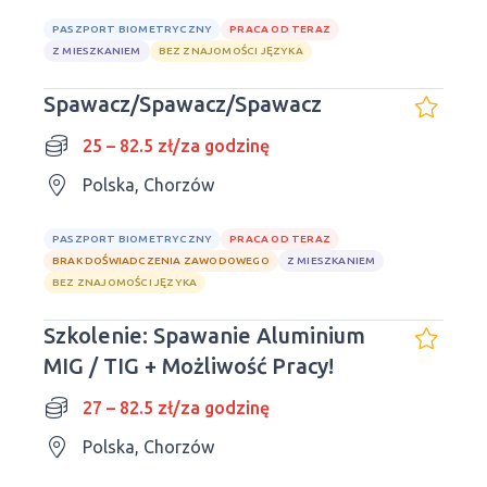
PASZPORT BIOMETRYCZNY
PRACA OD TERAZ
Z MIESZKANIEM
BEZ ZNAJOMOŚCI JĘZYKA
Spawacz/Spawacz/Spawacz
25 – 82.5 zł/za godzinę
Polska, Chorzów
PASZPORT BIOMETRYCZNY
PRACA OD TERAZ
BRAK DOŚWIADCZENIA ZAWODOWEGO
Z MIESZKANIEM
BEZ ZNAJOMOŚCI JĘZYKA
Szkolenie: Spawanie Aluminium
MIG / TIG + Możliwość Pracy!
27 – 82.5 zł/za godzinę
Polska, Chorzów