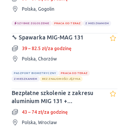
Polska, Gogolin
SZYBKIE ZGŁOSZENIE
PRACA OD TERAZ
Z MIESZKANIEM
🔧 Spawarka MIG-MAG 131
39 – 82.5 zł/za godzinę
Polska, Chorzów
PASZPORT BIOMETRYCZNY
PRACA OD TERAZ
Z MIESZKANIEM
BEZ ZNAJOMOŚCI JĘZYKA
Bezpłatne szkolenie z zakresu
aluminium MIG 131 +
pośrednictwo pracy!
43 – 74 zł/za godzinę
Polska, Wrocław