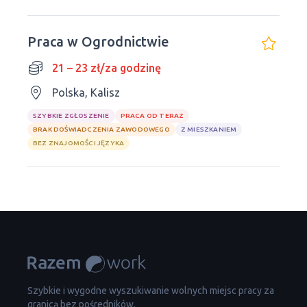
Praca w Ogrodnictwie
21 – 23 zł/za godzinę
Polska, Kalisz
SZYBKIE ZGŁOSZENIE
PRACA OD TERAZ
BRAK DOŚWIADCZENIA ZAWODOWEGO
Z MIESZKANIEM
BEZ ZNAJOMOŚCI JĘZYKA
Szybkie i wygodne wyszukiwanie wolnych miejsc pracy za
granicą bez pośredników.