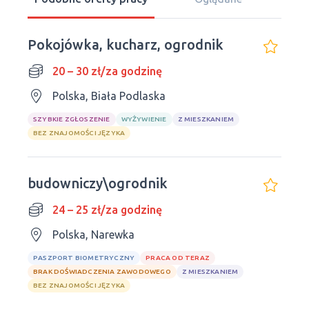
Pokojówka, kucharz, ogrodnik
20 – 30 zł/za godzinę
Polska, Biała Podlaska
SZYBKIE ZGŁOSZENIE
WYŻYWIENIE
Z MIESZKANIEM
BEZ ZNAJOMOŚCI JĘZYKA
budowniczy\ogrodnik
24 – 25 zł/za godzinę
Polska, Narewka
PASZPORT BIOMETRYCZNY
PRACA OD TERAZ
BRAK DOŚWIADCZENIA ZAWODOWEGO
Z MIESZKANIEM
BEZ ZNAJOMOŚCI JĘZYKA