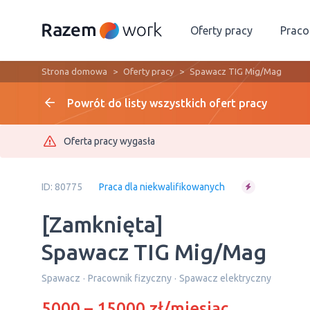
Oferty pracy
Prac
Strona domowa
Oferty pracy
Spawacz TIG Mig/Mag
Powrót do listy wszystkich ofert pracy
Oferta pracy wygasła
ID: 80775
Praca dla niekwalifikowanych
[Zamknięta]
Spawacz TIG Mig/Mag
Spawacz
Pracownik fizyczny
Spawacz elektryczny
5000 – 15000 zł/miesiąc