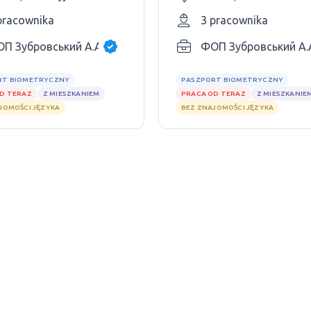
pracownika
3 pracownika
П Зубровський А.А.
ФОП Зубровський А.
RT BIOMETRYCZNY
PASZPORT BIOMETRYCZNY
D TERAZ
Z MIESZKANIEM
PRACA OD TERAZ
Z MIESZKANIE
JOMOŚCI JĘZYKA
BEZ ZNAJOMOŚCI JĘZYKA