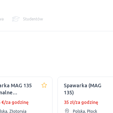
wa
Studentów
arka MAG 135
Spawarka (MAG
malne
135)
adczenie)
6 €/za godzinę
35 zł/za godzinę
lska, Złotoryja
Polska, Płock