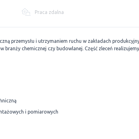
Praca zdalna
iczną przemysłu i utrzymaniem ruchu w zakładach produkcyjn
 w branży chemicznej czy budowlanej. Część zleceń realizujem
hniczną
ontażowych i pomiarowych