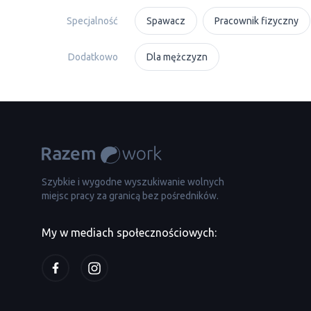
Specjalność
Spawacz
Pracownik fizyczny
Dodatkowo
Dla mężczyzn
Szybkie i wygodne wyszukiwanie wolnych
miejsc pracy za granicą bez pośredników.
My w mediach społecznościowych: