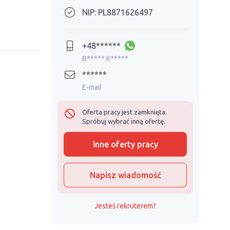
NIP: PL8871626497
+48******
B***** K*****
******
E-mail
Oferta pracy jest zamknięta.
Spróbuj wybrać inną ofertę.
Inne oferty pracy
Napisz wiadomość
Jesteś rekruterem?