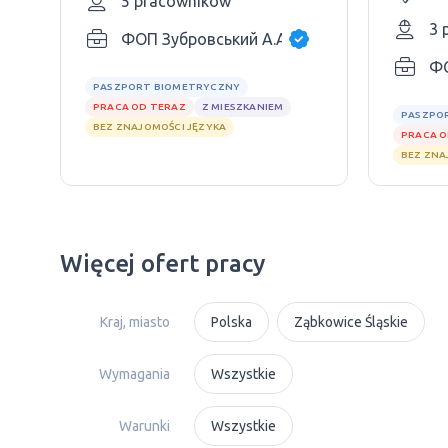
5 pracowników
3 
ФОП Зубровський А.А.
ФО
PASZPORT BIOMETRYCZNY
PRACA OD TERAZ
Z MIESZKANIEM
PASZPO
BEZ ZNAJOMOŚCI JĘZYKA
PRACA O
BEZ ZNA
Więcej ofert pracy
Kraj, miasto
Polska
Ząbkowice Śląskie
Wymagania
Wszystkie
Warunki
Wszystkie