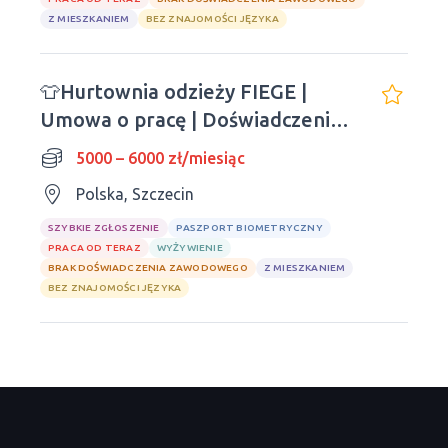
Z MIESZKANIEM
BEZ ZNAJOMOŚCI JĘZYKA
👕Hurtownia odzieży FIEGE |
Umowa o pracę | Doświadczenie
nie jest wymagane
5000 – 6000 zł/miesiąc
Polska, Szczecin
SZYBKIE ZGŁOSZENIE
PASZPORT BIOMETRYCZNY
PRACA OD TERAZ
WYŻYWIENIE
BRAK DOŚWIADCZENIA ZAWODOWEGO
Z MIESZKANIEM
BEZ ZNAJOMOŚCI JĘZYKA