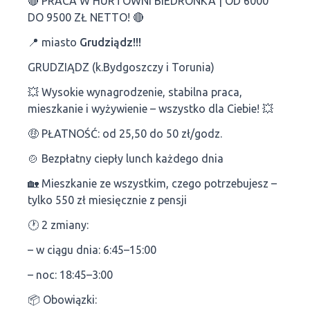
🔴 PRACA W HURTOWNI BIEDRONKA | OD 6000
DO 9500 ZŁ NETTO! 🔴
📍 miasto
Grudziądz!!!
GRUDZIĄDZ (k.Bydgoszczy i Torunia)
💥 Wysokie wynagrodzenie, stabilna praca,
mieszkanie i wyżywienie – wszystko dla Ciebie! 💥
🤑 PŁATNOŚĆ: od 25,50 do 50 zł/godz.
🍲 Bezpłatny ciepły lunch każdego dnia
🏡 Mieszkanie ze wszystkim, czego potrzebujesz –
tylko 550 zł miesięcznie z pensji
🕐 2 zmiany:
– w ciągu dnia: 6:45–15:00
– noc: 18:45–3:00
📦 Obowiązki: