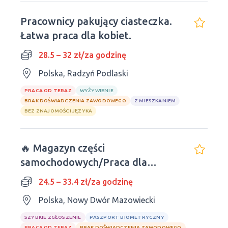
Pracownicy pakujący ciasteczka.
Łatwa praca dla kobiet.
28.5 – 32 zł/za godzinę
Polska, Radzyń Podlaski
PRACA OD TERAZ
WYŻYWIENIE
BRAK DOŚWIADCZENIA ZAWODOWEGO
Z MIESZKANIEM
BEZ ZNAJOMOŚCI JĘZYKA
🔥 Magazyn części
samochodowych/Praca dla
mężczyzn i kobiet
24.5 – 33.4 zł/za godzinę
Polska, Nowy Dwór Mazowiecki
SZYBKIE ZGŁOSZENIE
PASZPORT BIOMETRYCZNY
PRACA OD TERAZ
BRAK DOŚWIADCZENIA ZAWODOWEGO