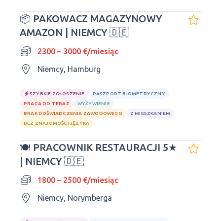
📦 PAKOWACZ MAGAZYNOWY
AMAZON | NIEMCY 🇩🇪
2300 – 3000 €/miesiąc
Niemcy, Hamburg
SZYBKIE ZGŁOSZENIE
PASZPORT BIOMETRYCZNY
PRACA OD TERAZ
WYŻYWIENIE
BRAK DOŚWIADCZENIA ZAWODOWEGO
Z MIESZKANIEM
BEZ ZNAJOMOŚCI JĘZYKA
🍽 PRACOWNIK RESTAURACJI 5★
| NIEMCY 🇩🇪
1800 – 2500 €/miesiąc
Niemcy, Norymberga