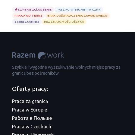
SZYBKIE ZGŁOSZENIE
PASZPORT BIOMETRYCZNY
PRACA OD TERAZ
BRAK DOŚWIADCZENIA ZAWODOWEGO
Z MIESZKANIEM
BEZ ZNAJOMOŚCI JĘZYKA
Szybkie i wygodne wyszukiwanie wolnych miejsc pracy za
granicą bez pośredników.
Oferty pracy:
Praca za granicą
Praca w Europie
Работа в Польше
Praca w Czechach