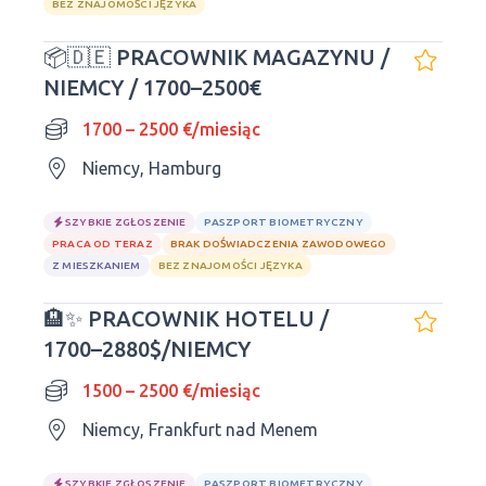
BEZ ZNAJOMOŚCI JĘZYKA
📦🇩🇪 PRACOWNIK MAGAZYNU /
NIEMCY / 1700–2500€
1700 – 2500 €/miesiąc
Niemcy, Hamburg
SZYBKIE ZGŁOSZENIE
PASZPORT BIOMETRYCZNY
PRACA OD TERAZ
BRAK DOŚWIADCZENIA ZAWODOWEGO
Z MIESZKANIEM
BEZ ZNAJOMOŚCI JĘZYKA
🏨✨ PRACOWNIK HOTELU /
1700–2880$/NIEMCY
1500 – 2500 €/miesiąc
Niemcy, Frankfurt nad Menem
SZYBKIE ZGŁOSZENIE
PASZPORT BIOMETRYCZNY