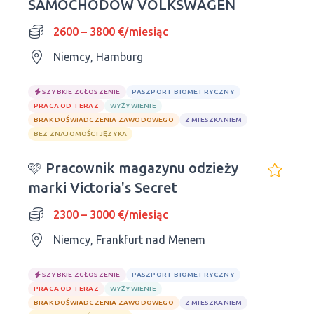
SAMOCHODÓW VOLKSWAGEN
2600 – 3800 €/miesiąc
Niemcy, Hamburg
SZYBKIE ZGŁOSZENIE
PASZPORT BIOMETRYCZNY
PRACA OD TERAZ
WYŻYWIENIE
BRAK DOŚWIADCZENIA ZAWODOWEGO
Z MIESZKANIEM
BEZ ZNAJOMOŚCI JĘZYKA
🩷 Pracownik magazynu odzieży
marki Victoria's Secret
2300 – 3000 €/miesiąc
Niemcy, Frankfurt nad Menem
SZYBKIE ZGŁOSZENIE
PASZPORT BIOMETRYCZNY
PRACA OD TERAZ
WYŻYWIENIE
BRAK DOŚWIADCZENIA ZAWODOWEGO
Z MIESZKANIEM