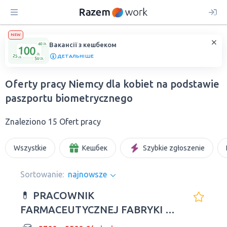
NEW
Вакансії з кешбеком
ДЕТАЛЬНІШЕ
Oferty pracy Niemcy dla kobiet na podstawie
paszportu biometrycznego
Znaleziono 15 Ofert pracy
Wszystkie
Кешбек
Szybkie zgłoszenie
Sortowanie:
najnowsze
💊 PRACOWNIK
FARMACEUTYCZNEJ FABRYKI W
NIEMCZECH