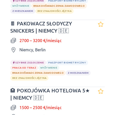
SZYBKIE ZGŁOSZENIE
PASZPORT BIOMETRYCZNY
WYŻYWIENIE
BRAK DOŚWIADCZENIA ZAWODOWEGO
Z MIESZKANIEM
BEZ ZNAJOMOŚCI JĘZYKA
🍫 PAKOWACZ SŁODYCZY
SNICKERS | NIEMCY 🇩🇪
2700 – 3200 €/miesiąc
Niemcy, Berlin
SZYBKIE ZGŁOSZENIE
PASZPORT BIOMETRYCZNY
PRACA OD TERAZ
WYŻYWIENIE
BRAK DOŚWIADCZENIA ZAWODOWEGO
Z MIESZKANIEM
BEZ ZNAJOMOŚCI JĘZYKA
🏨 POKOJÓWKA HOTELOWA 5★
| NIEMCY 🇩🇪
1500 – 2500 €/miesiąc