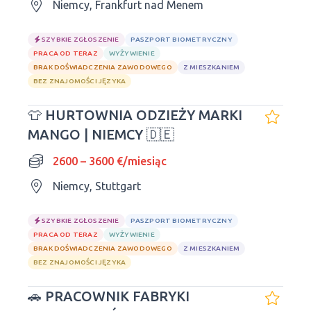
Niemcy, Frankfurt nad Menem
SZYBKIE ZGŁOSZENIE
PASZPORT BIOMETRYCZNY
PRACA OD TERAZ
WYŻYWIENIE
BRAK DOŚWIADCZENIA ZAWODOWEGO
Z MIESZKANIEM
BEZ ZNAJOMOŚCI JĘZYKA
👕 HURTOWNIA ODZIEŻY MARKI
MANGO | NIEMCY 🇩🇪
2600 – 3600 €/miesiąc
Niemcy, Stuttgart
SZYBKIE ZGŁOSZENIE
PASZPORT BIOMETRYCZNY
PRACA OD TERAZ
WYŻYWIENIE
BRAK DOŚWIADCZENIA ZAWODOWEGO
Z MIESZKANIEM
BEZ ZNAJOMOŚCI JĘZYKA
🚗 PRACOWNIK FABRYKI