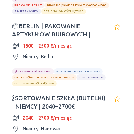
PRACA OD TERAZ
BRAK DOŚWIADCZENIA ZAWODOWEGO
Z MIESZKANIEM
BEZ ZNAJOMOŚCI JĘZYKA
📦BERLIN | PAKOWANIE
ARTYKUŁÓW BIUROWYCH |
1500–2500$
1500 – 2500 €/miesiąc
Niemcy, Berlin
SZYBKIE ZGŁOSZENIE
PASZPORT BIOMETRYCZNY
BRAK DOŚWIADCZENIA ZAWODOWEGO
Z MIESZKANIEM
BEZ ZNAJOMOŚCI JĘZYKA
🍾SORTOWANIE SZKŁA (BUTELKI)
| NIEMCY | 2040–2700€
2040 – 2700 €/miesiąc
Niemcy, Hanower