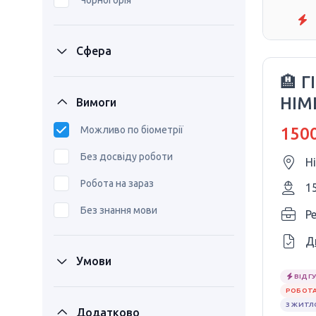
Чорногорія
Сфера
🏨 
НІМ
Вимоги
Можливо по біометрії
1500
Без досвіду роботи
Н
Робота на зараз
1
Без знання мови
P
Д
Умови
ВІДГУ
РОБОТА
З ЖИТ
Додатково