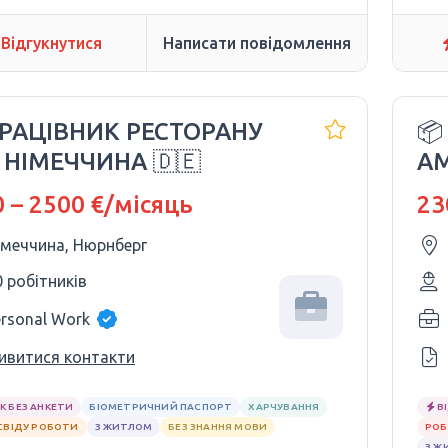
Відгукнутися
Написати повідомлення
ПРАЦІВНИК РЕСТОРАНУ
📦
| НІМЕЧЧИНА 🇩🇪
AM
 – 2500 €/місяць
23
імеччина, Нюрнберг
0 робітників
ersonal Work
ивитися контакти
К БЕЗ АНКЕТИ
БІОМЕТРИЧНИЙ ПАСПОРТ
ХАРЧУВАННЯ
В
СВІДУ РОБОТИ
З ЖИТЛОМ
БЕЗ ЗНАННЯ МОВИ
РОБ
З Ж