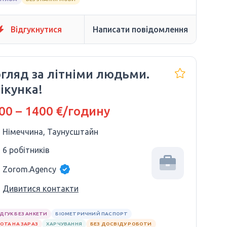
Відгукнутися
Написати повідомлення
гляд за літніми людьми.
ікунка!
00 – 1400 €/годину
Німеччина, Таунусштайн
6 робітників
Zorom.Agency
Дивитися контакти
ІДГУК БЕЗ АНКЕТИ
БІОМЕТРИЧНИЙ ПАСПОРТ
ОТА НА ЗАРАЗ
ХАРЧУВАННЯ
БЕЗ ДОСВІДУ РОБОТИ