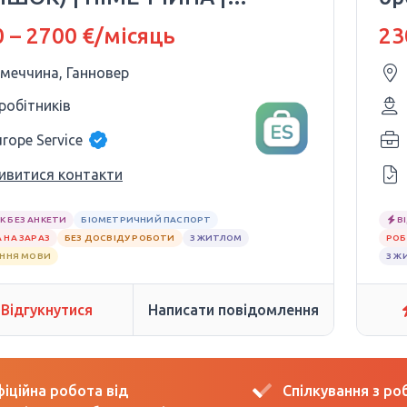
40–€2700
Se
 – 2700 €/місяць
23
імеччина, Ганновер
 робітників
urope Service
ивитися контакти
К БЕЗ АНКЕТИ
БІОМЕТРИЧНИЙ ПАСПОРТ
В
 НА ЗАРАЗ
БЕЗ ДОСВІДУ РОБОТИ
З ЖИТЛОМ
РОБ
АННЯ МОВИ
З Ж
Відгукнутися
Написати повідомлення
іційна робота від
Спілкування з р