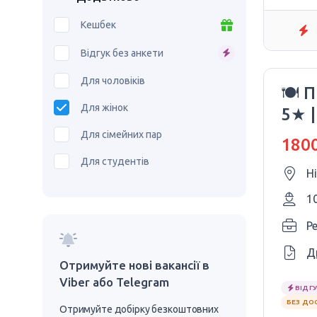
Кешбек
Відгук без анкети
Для чоловіків
🍽 
Для жінок
5★ 
Для сімейних пар
1800
Для студентів
Н
1
P
Д
Отримуйте нові вакансії в
Viber або Telegram
ВІДГУ
БЕЗ ДО
Отримуйте добірку безкоштовних