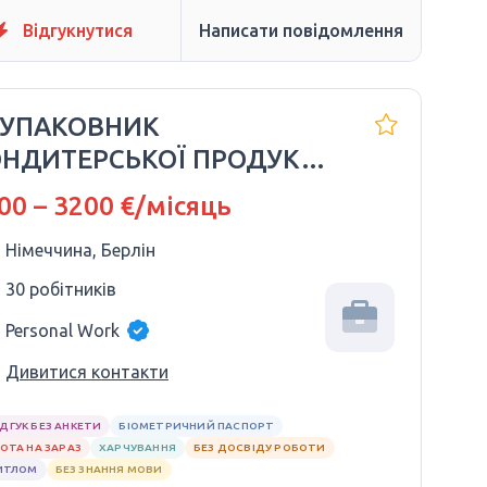
Відгукнутися
Написати повідомлення
 УПАКОВНИК
НДИТЕРСЬКОЇ ПРОДУКЦІЇ
ICKERS | НІМЕЧЧИНА 🇩🇪
00 – 3200 €/місяць
Німеччина, Берлін
30 робітників
Personal Work
Дивитися контакти
ІДГУК БЕЗ АНКЕТИ
БІОМЕТРИЧНИЙ ПАСПОРТ
ОТА НА ЗАРАЗ
ХАРЧУВАННЯ
БЕЗ ДОСВІДУ РОБОТИ
ИТЛОМ
БЕЗ ЗНАННЯ МОВИ