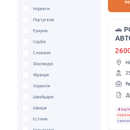
пе
Норвегія
Португалія
🚗 
Румунія
АВТ
Сербія
VOL
2600
Словенія
Н
Фінляндія
2
Франція
P
Хорватія
Д
Швейцарія
Швеція
ВІДГУ
РОБОТА
Естонія
З ЖИТ