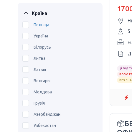
170
1700
Країна
Н
Польща
5
Україна
E
Білорусь
Д
Литва
ВІДГУ
Латвія
РОБОТА
Болгарія
БЕЗ ЗН
Молдова
Грузія
Азербайджан
📦Б
Узбекистан