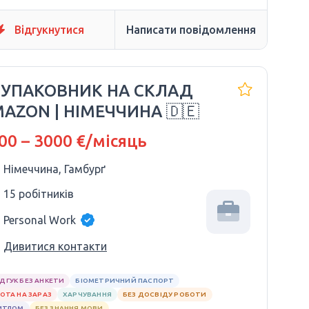
Відгукнутися
Написати повідомлення
 УПАКОВНИК НА СКЛАД
AZON | НІМЕЧЧИНА 🇩🇪
00 – 3000 €/місяць
Німеччина, Гамбурґ
15 робітників
Personal Work
Дивитися контакти
ІДГУК БЕЗ АНКЕТИ
БІОМЕТРИЧНИЙ ПАСПОРТ
ОТА НА ЗАРАЗ
ХАРЧУВАННЯ
БЕЗ ДОСВІДУ РОБОТИ
ИТЛОМ
БЕЗ ЗНАННЯ МОВИ