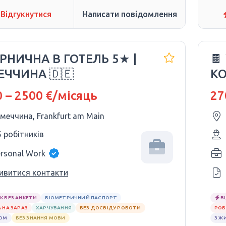
Відгукнутися
Написати повідомлення
ГІРНИЧНА В ГОТЕЛЬ 5★ |
🍫
ЕЧЧИНА 🇩🇪
КО
SN
 – 2500 €/місяць
27
імеччина, Frankfurt am Main
5 робітників
ersonal Work
ивитися контакти
К БЕЗ АНКЕТИ
БІОМЕТРИЧНИЙ ПАСПОРТ
В
 НА ЗАРАЗ
ХАРЧУВАННЯ
БЕЗ ДОСВІДУ РОБОТИ
РОБ
ЛОМ
БЕЗ ЗНАННЯ МОВИ
З Ж