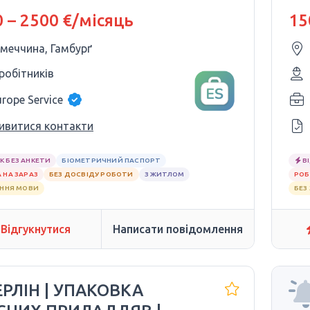
0–2500€
 – 2500 €/місяць
15
імеччина, Гамбурґ
 робітників
urope Service
ивитися контакти
К БЕЗ АНКЕТИ
БІОМЕТРИЧНИЙ ПАСПОРТ
В
 НА ЗАРАЗ
БЕЗ ДОСВІДУ РОБОТИ
З ЖИТЛОМ
РОБ
АННЯ МОВИ
БЕЗ
Відгукнутися
Написати повідомлення
ЕРЛІН | УПАКОВКА