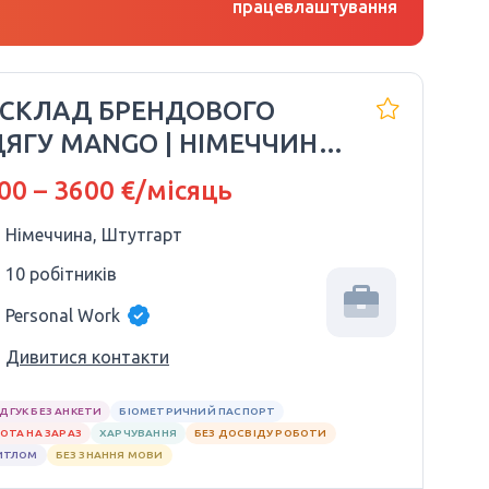
працевлаштування
 СКЛАД БРЕНДОВОГО
ЯГУ MANGO | НІМЕЧЧИНА
🇪
00 – 3600 €/місяць
Німеччина, Штутгарт
10 робітників
Personal Work
Дивитися контакти
ІДГУК БЕЗ АНКЕТИ
БІОМЕТРИЧНИЙ ПАСПОРТ
ОТА НА ЗАРАЗ
ХАРЧУВАННЯ
БЕЗ ДОСВІДУ РОБОТИ
ИТЛОМ
БЕЗ ЗНАННЯ МОВИ