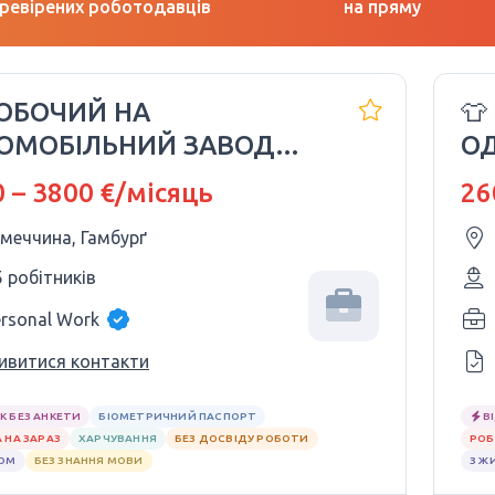
ревірених роботодавців
на пряму
РОБОЧИЙ НА
👕
ОМОБІЛЬНИЙ ЗАВОД
ОД
KSWAGEN
🇩
 – 3800 €/місяць
26
імеччина, Гамбурґ
5 робітників
ersonal Work
ивитися контакти
К БЕЗ АНКЕТИ
БІОМЕТРИЧНИЙ ПАСПОРТ
В
 НА ЗАРАЗ
ХАРЧУВАННЯ
БЕЗ ДОСВІДУ РОБОТИ
РОБ
ЛОМ
БЕЗ ЗНАННЯ МОВИ
З Ж