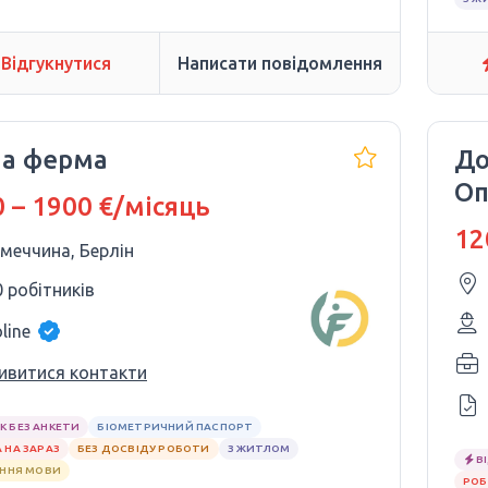
Відгукнутися
Написати повідомлення
на ферма
До
Оп
 – 1900 €/місяць
12
імеччина, Берлін
0 робітників
line
ивитися контакти
К БЕЗ АНКЕТИ
БІОМЕТРИЧНИЙ ПАСПОРТ
 НА ЗАРАЗ
БЕЗ ДОСВІДУ РОБОТИ
З ЖИТЛОМ
В
АННЯ МОВИ
РОБ