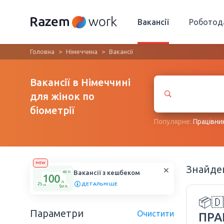
Вакансії
Роботод
Головна
Німеччина
Вакансії
Вакансії в Німеччині
для жінок по
біометрії
Популярне:
Працівни
NEW
Знайд
Вакансії з кешбеком
ДЕТАЛЬНІШЕ
📦
Параметри
Очистити
ПРА