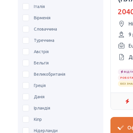
€20
Італія
2040
Вірменія
Н
Словаччина
9
Туреччина
E
Австрія
Д
Бельгія
ВІДГУ
Великобританія
РОБОТА
БЕЗ ЗН
Греція
Данія
Ірландія
Кіпр
Оф
Нідерланди