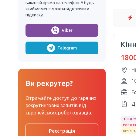
вакансій прямо на телефон. У будь-
який момент можна відключити
підписку.
Viber
Кін
Telegram
1800
Н
1
Ви рекрутер?
Fo
Отримайте доступ до гарячих
Д
рекрутингових запитів від
європейських роботодавців.
ВІДГУ
РОБОТА
Реєстрація
БЕЗ ЗН