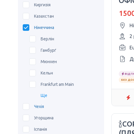
ОФІ
Киргизія
$15
1500
Казахстан
Н
Німеччина
2
Берлін
E
Гамбурґ
Д
Мюнхен
Кельн
ВІДГУ
БЕЗ ДО
Frankfurt am Main
Ще
Чехія
Угорщина
🍾С
Іспанія
(ПЛ