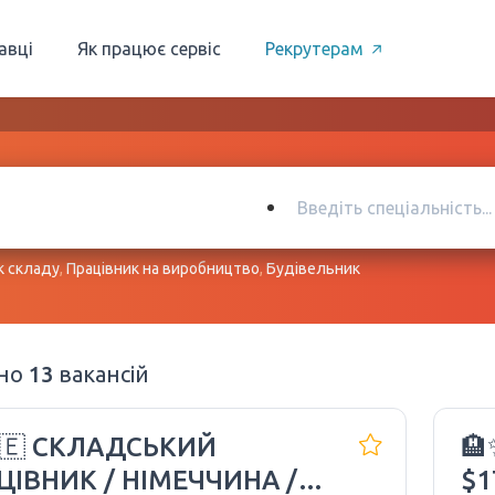
авці
Як працює сервіс
Рекрутерам
к складу
,
Працівник на виробництво
,
Будівельник
ено
13
вакансій
🇪 СКЛАДСЬКИЙ
🏨
ЦІВНИК / НІМЕЧЧИНА /
$1