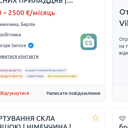
СНИХ ПРИЛАДДЯВ |
00–2500
От
 – 2500 €/місяць
Vi
імеччина, Берлін
 робітника
Отр
urope Service
на 
від
ивитися контакти
К БЕЗ АНКЕТИ
БІОМЕТРИЧНИЙ ПАСПОРТ
СВІДУ РОБОТИ
З ЖИТЛОМ
БЕЗ ЗНАННЯ МОВИ
Відгукнутися
Написати повідомлення
ОРТУВАННЯ СКЛА
🩷
ЯШОК) | НІМЕЧЧИНА |
бр