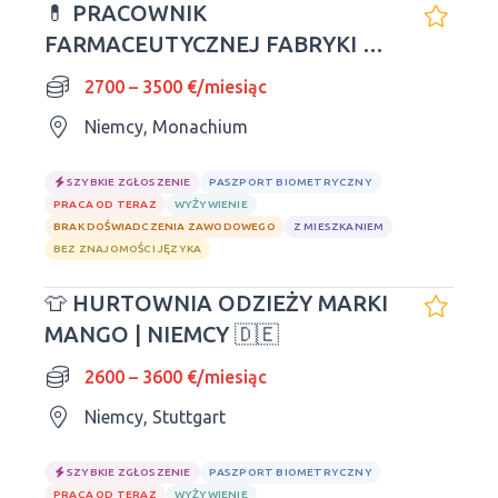
💊 PRACOWNIK
FARMACEUTYCZNEJ FABRYKI W
NIEMCZECH
2700 – 3500 €/miesiąc
Niemcy, Monachium
SZYBKIE ZGŁOSZENIE
PASZPORT BIOMETRYCZNY
PRACA OD TERAZ
WYŻYWIENIE
BRAK DOŚWIADCZENIA ZAWODOWEGO
Z MIESZKANIEM
BEZ ZNAJOMOŚCI JĘZYKA
👕 HURTOWNIA ODZIEŻY MARKI
MANGO | NIEMCY 🇩🇪
2600 – 3600 €/miesiąc
Niemcy, Stuttgart
SZYBKIE ZGŁOSZENIE
PASZPORT BIOMETRYCZNY
PRACA OD TERAZ
WYŻYWIENIE