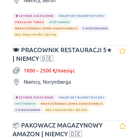
Niemcy, Berlin
SZYBKIE ZGŁOSZENIE
PASZPORT BIOMETRYCZNY
PRACA OD TERAZ
WYŻYWIENIE
BRAK DOŚWIADCZENIA ZAWODOWEGO
Z MIESZKANIEM
BEZ ZNAJOMOŚCI JĘZYKA
🍽 PRACOWNIK RESTAURACJI 5★
| NIEMCY 🇩🇪
1800 – 2500 €/miesiąc
Niemcy, Norymberga
SZYBKIE ZGŁOSZENIE
PASZPORT BIOMETRYCZNY
WYŻYWIENIE
BRAK DOŚWIADCZENIA ZAWODOWEGO
Z MIESZKANIEM
BEZ ZNAJOMOŚCI JĘZYKA
📦 PAKOWACZ MAGAZYNOWY
AMAZON | NIEMCY 🇩🇪