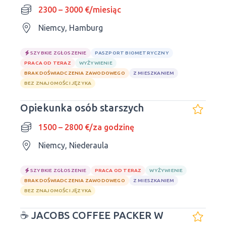
2300 – 3000 €/miesiąc
Niemcy, Hamburg
SZYBKIE ZGŁOSZENIE
PASZPORT BIOMETRYCZNY
PRACA OD TERAZ
WYŻYWIENIE
BRAK DOŚWIADCZENIA ZAWODOWEGO
Z MIESZKANIEM
BEZ ZNAJOMOŚCI JĘZYKA
Opiekunka osób starszych
1500 – 2800 €/za godzinę
Niemcy, Niederaula
SZYBKIE ZGŁOSZENIE
PRACA OD TERAZ
WYŻYWIENIE
BRAK DOŚWIADCZENIA ZAWODOWEGO
Z MIESZKANIEM
BEZ ZNAJOMOŚCI JĘZYKA
☕ JACOBS COFFEE PACKER W