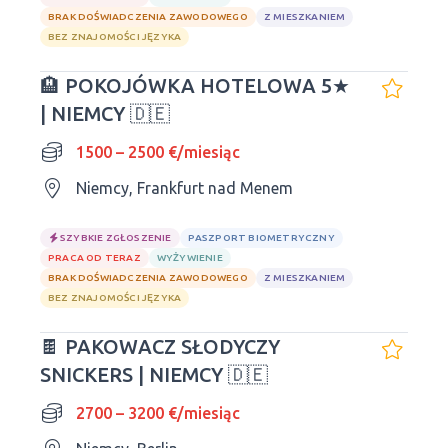
BRAK DOŚWIADCZENIA ZAWODOWEGO
Z MIESZKANIEM
BEZ ZNAJOMOŚCI JĘZYKA
🏨 POKOJÓWKA HOTELOWA 5★
| NIEMCY 🇩🇪
1500 – 2500 €/miesiąc
Niemcy, Frankfurt nad Menem
SZYBKIE ZGŁOSZENIE
PASZPORT BIOMETRYCZNY
PRACA OD TERAZ
WYŻYWIENIE
BRAK DOŚWIADCZENIA ZAWODOWEGO
Z MIESZKANIEM
BEZ ZNAJOMOŚCI JĘZYKA
🍫 PAKOWACZ SŁODYCZY
SNICKERS | NIEMCY 🇩🇪
2700 – 3200 €/miesiąc