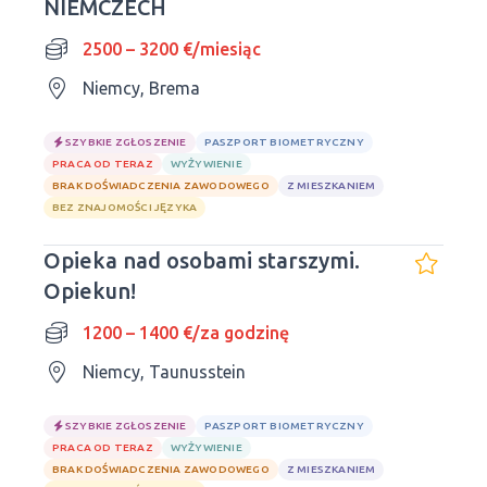
NIEMCZECH
2500 – 3200 €/miesiąc
Niemcy, Brema
SZYBKIE ZGŁOSZENIE
PASZPORT BIOMETRYCZNY
PRACA OD TERAZ
WYŻYWIENIE
BRAK DOŚWIADCZENIA ZAWODOWEGO
Z MIESZKANIEM
BEZ ZNAJOMOŚCI JĘZYKA
Opieka nad osobami starszymi.
Opiekun!
1200 – 1400 €/za godzinę
Niemcy, Taunusstein
SZYBKIE ZGŁOSZENIE
PASZPORT BIOMETRYCZNY
PRACA OD TERAZ
WYŻYWIENIE
BRAK DOŚWIADCZENIA ZAWODOWEGO
Z MIESZKANIEM