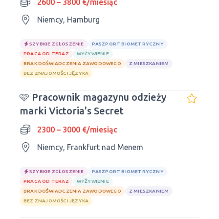
2600 – 3800 €/miesiąc
Niemcy, Hamburg
SZYBKIE ZGŁOSZENIE
PASZPORT BIOMETRYCZNY
PRACA OD TERAZ
WYŻYWIENIE
BRAK DOŚWIADCZENIA ZAWODOWEGO
Z MIESZKANIEM
BEZ ZNAJOMOŚCI JĘZYKA
🩷 Pracownik magazynu odzieży
marki Victoria's Secret
2300 – 3000 €/miesiąc
Niemcy, Frankfurt nad Menem
SZYBKIE ZGŁOSZENIE
PASZPORT BIOMETRYCZNY
PRACA OD TERAZ
WYŻYWIENIE
BRAK DOŚWIADCZENIA ZAWODOWEGO
Z MIESZKANIEM
BEZ ZNAJOMOŚCI JĘZYKA