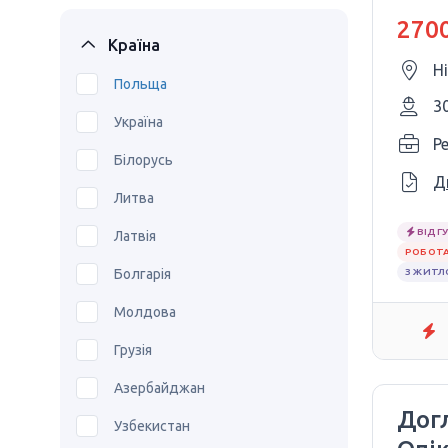
У Н
2700
Країна
Н
Польща
3
Україна
P
Білорусь
Д
Литва
ВІДГУ
Латвія
РОБОТА
Болгарія
З ЖИТ
Молдова
Грузія
Азербайджан
Дог
Узбекистан