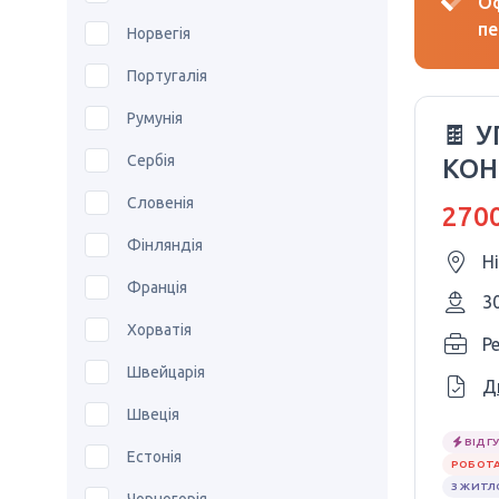
Оф
пе
Норвегія
Португалія
Румунія
🍫 
Сербія
КОН
SNI
Словенія
2700
Фінляндія
Н
Франція
3
Хорватія
P
Швейцарія
Д
Швеція
ВІДГУ
Естонія
РОБОТА
З ЖИТ