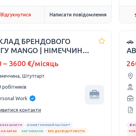
Відгукнутися
Написати повідомлення
СКЛАД БРЕНДОВОГО
🚗
ГУ MANGO | НІМЕЧЧИНА
А
V
 – 3600 €/місяць
26
імеччина, Штутгарт
0 робітників
ersonal Work
ивитися контакти
К БЕЗ АНКЕТИ
БІОМЕТРИЧНИЙ ПАСПОРТ
В
 НА ЗАРАЗ
ХАРЧУВАННЯ
БЕЗ ДОСВІДУ РОБОТИ
РОБ