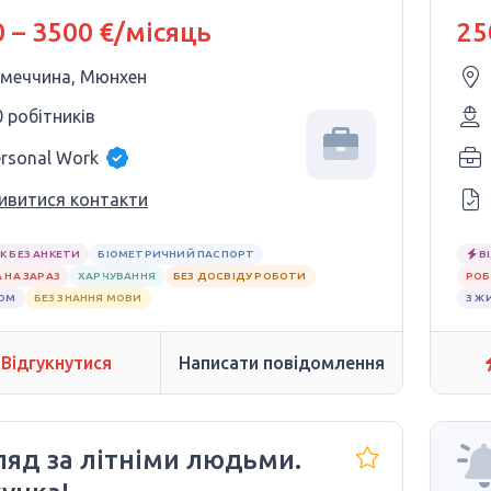
ІМЕЧЧИНІ
 – 3500 €/місяць
25
імеччина, Мюнхен
0 робітників
ersonal Work
ивитися контакти
К БЕЗ АНКЕТИ
БІОМЕТРИЧНИЙ ПАСПОРТ
В
 НА ЗАРАЗ
ХАРЧУВАННЯ
БЕЗ ДОСВІДУ РОБОТИ
РОБ
ЛОМ
БЕЗ ЗНАННЯ МОВИ
З Ж
Відгукнутися
Написати повідомлення
ляд за літніми людьми.