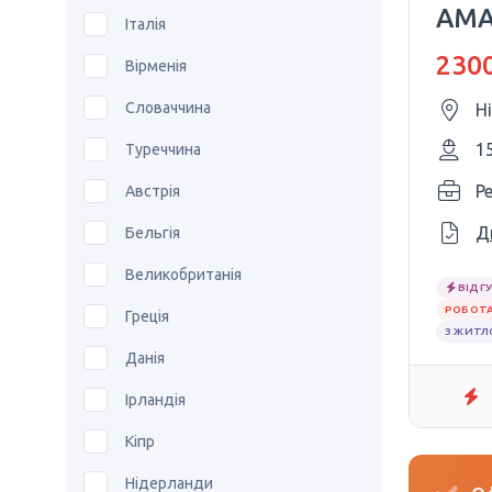
AMA
Італія
2300
Вірменія
Словаччина
Н
1
Туреччина
P
Австрія
Д
Бельгія
Великобританія
ВІДГУ
РОБОТА
Греція
З ЖИТ
Данія
Ірландія
Кіпр
Нідерланди