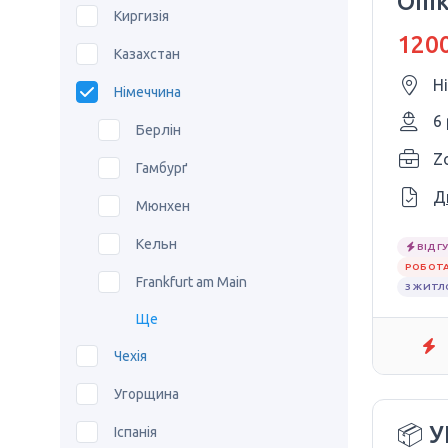
Опі
Киргизія
1200
Казахстан
Н
Німеччина
6
Берлін
Z
Гамбурґ
Д
Мюнхен
Кельн
ВІДГУ
РОБОТА
Frankfurt am Main
З ЖИТ
Ще
Чехія
Угорщина
📦 
Іспанія