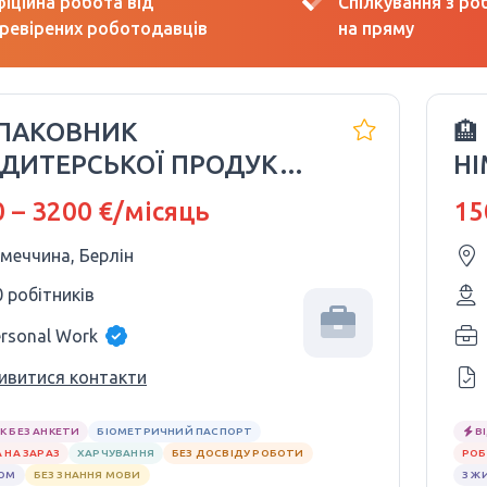
іційна робота від
Спілкування з р
ревірених роботодавців
на пряму
УПАКОВНИК
🏨
ДИТЕРСЬКОЇ ПРОДУКЦІЇ
НІ
CKERS | НІМЕЧЧИНА 🇩🇪
 – 3200 €/місяць
15
імеччина, Берлін
0 робітників
ersonal Work
ивитися контакти
К БЕЗ АНКЕТИ
БІОМЕТРИЧНИЙ ПАСПОРТ
В
 НА ЗАРАЗ
ХАРЧУВАННЯ
БЕЗ ДОСВІДУ РОБОТИ
РОБ
ЛОМ
БЕЗ ЗНАННЯ МОВИ
З Ж