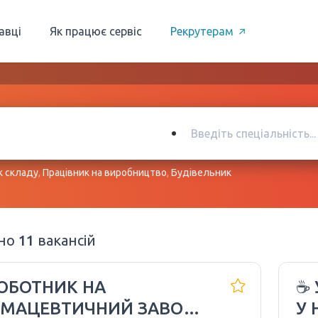
авці
Як працює сервіс
Рекрутерам
к складу
,
Працівник на виробництво
,
Будівельник
ено
11
вакансій
РОБОТНИК НА
☕ 
МАЦЕВТИЧНИЙ ЗАВОД
У 