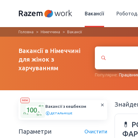
Вакансії
Роботод
Головна
Німеччина
Вакансії
Вакансії в Німеччині
для жінок з
харчуванням
Популярне:
Працівни
NEW
Знайд
Вакансії з кешбеком
ДЕТАЛЬНІШЕ
💊 
Параметри
Очистити
ФАР