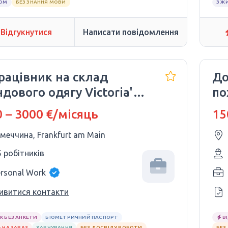
ЛОМ
БЕЗ ЗНАННЯ МОВИ
З Ж
Відгукнутися
Написати повідомлення
рацівник на склад
До
дового одягу Victoria's
по
et
 – 3000 €/місяць
15
імеччина, Frankfurt am Main
5 робітників
ersonal Work
ивитися контакти
К БЕЗ АНКЕТИ
БІОМЕТРИЧНИЙ ПАСПОРТ
В
 НА ЗАРАЗ
ХАРЧУВАННЯ
БЕЗ ДОСВІДУ РОБОТИ
БЕЗ