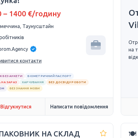
кунка!
От
 – 1400 €/годину
Vi
імеччина, Таунусштайн
 робітників
Отр
orom.Agency
на 
від
ивитися контакти
К БЕЗ АНКЕТИ
БІОМЕТРИЧНИЙ ПАСПОРТ
 НА ЗАРАЗ
ХАРЧУВАННЯ
БЕЗ ДОСВІДУ РОБОТИ
ЛОМ
БЕЗ ЗНАННЯ МОВИ
Відгукнутися
Написати повідомлення
УПАКОВНИК НА СКЛАД
🍽