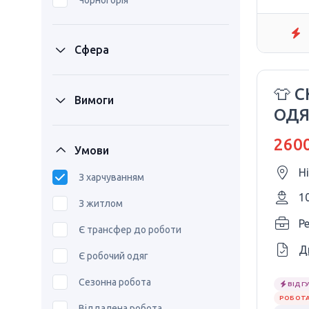
Чорногорія
Сфера
👕 
Вимоги
ОДЯ
🇩🇪
2600
Умови
Н
З харчуванням
1
З житлом
P
Є трансфер до роботи
Д
Є робочий одяг
Сезонна робота
ВІДГУ
РОБОТА
Віддалена робота