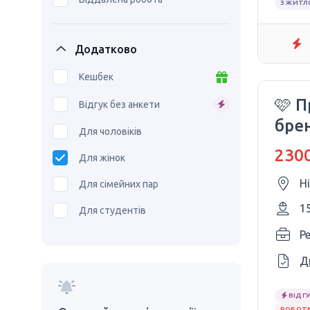
З ЖИТ
Додатково
Кешбек
🩷 П
Відгук без анкети
брен
Для чоловіків
Secr
2300
Для жінок
Н
Для сімейних пар
1
Для студентів
P
Д
ВІДГУ
РОБОТА