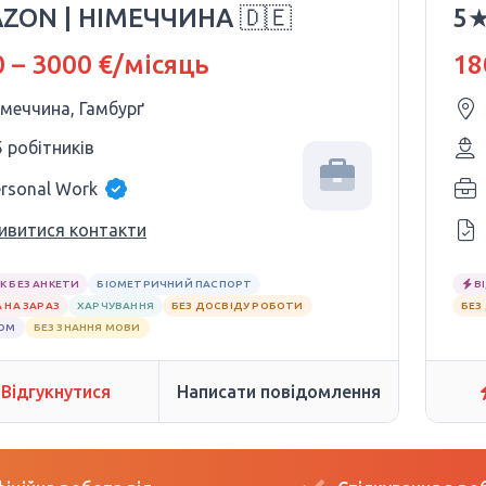
ZON | НІМЕЧЧИНА 🇩🇪
5★
 – 3000 €/місяць
18
імеччина, Гамбурґ
5 робітників
ersonal Work
ивитися контакти
К БЕЗ АНКЕТИ
БІОМЕТРИЧНИЙ ПАСПОРТ
В
 НА ЗАРАЗ
ХАРЧУВАННЯ
БЕЗ ДОСВІДУ РОБОТИ
БЕЗ
ЛОМ
БЕЗ ЗНАННЯ МОВИ
Відгукнутися
Написати повідомлення