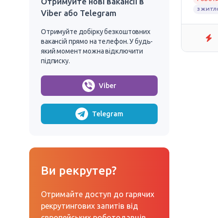
Отримуйте нові вакансії в
З ЖИТ
Viber або Telegram
Отримуйте добірку безкоштовних
вакансій прямо на телефон. У будь-
який момент можна відключити
підписку.
Viber
Telegram
Ви рекрутер?
Отримайте доступ до гарячих
рекрутингових запитів від
європейських роботодавців.