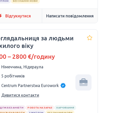
ИТЛОМ
БЕЗ ЗНАННЯ МОВИ
Відгукнутися
Написати повідомлення
глядальниця за людьми
хилого віку
00 – 2800 €/годину
Німеччина, Нідераула
5 робітників
Centrum Partnerstwa Eurowork
Дивитися контакти
ІДГУК БЕЗ АНКЕТИ
РОБОТА НА ЗАРАЗ
ХАРЧУВАННЯ
 ДОСВІДУ РОБОТИ
З ЖИТЛОМ
БЕЗ ЗНАННЯ МОВИ