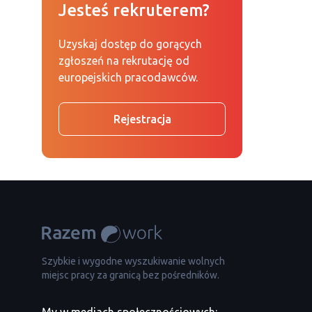
Jesteś rekruterem?
Uzyskaj dostęp do gorących
zgłoszeń na rekrutację od
europejskich pracodawców.
Rejestracja
Szybkie i wygodne wyszukiwanie wolnych
miejsc pracy za granicą bez pośredników.