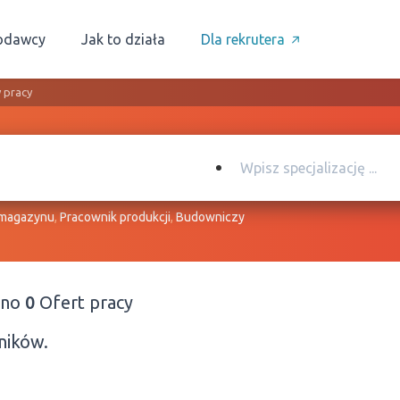
odawcy
Jak to działa
Dla rekrutera
 pracy
 magazynu
,
Pracownik produkcji
,
Budowniczy
ono
0
Ofert pracy
ników.