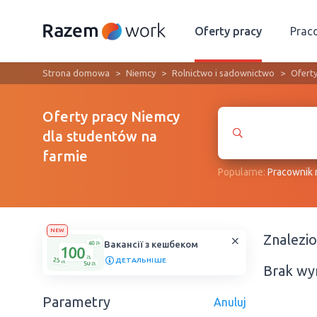
Oferty pracy
Prac
Strona domowa
Niemcy
Rolnictwo i sadownictwo
Oferty
Oferty pracy Niemcy
dla studentów na
farmie
Popularne:
Рracownik
NEW
Znalezi
Вакансії з кешбеком
ДЕТАЛЬНІШЕ
Brak wy
Parametry
Anuluj