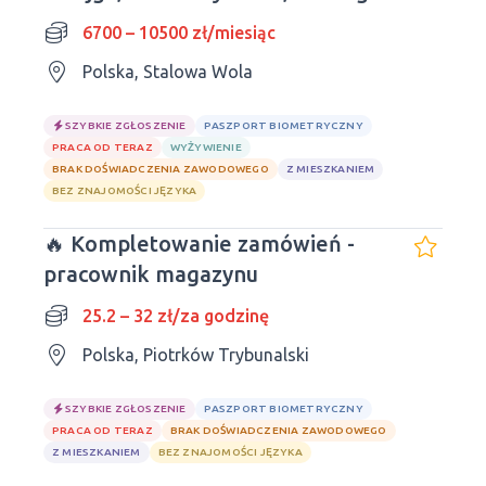
doświadczenia i żadnego języka
6700 – 10500 zł/miesiąc
Polska, Stalowa Wola
SZYBKIE ZGŁOSZENIE
PASZPORT BIOMETRYCZNY
PRACA OD TERAZ
WYŻYWIENIE
BRAK DOŚWIADCZENIA ZAWODOWEGO
Z MIESZKANIEM
BEZ ZNAJOMOŚCI JĘZYKA
🔥 Kompletowanie zamówień -
pracownik magazynu
25.2 – 32 zł/za godzinę
Polska, Piotrków Trybunalski
SZYBKIE ZGŁOSZENIE
PASZPORT BIOMETRYCZNY
PRACA OD TERAZ
BRAK DOŚWIADCZENIA ZAWODOWEGO
Z MIESZKANIEM
BEZ ZNAJOMOŚCI JĘZYKA