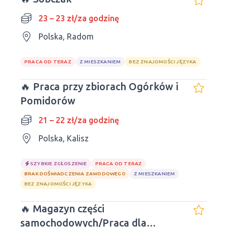
23 – 23 zł/za godzinę
Polska, Radom
PRACA OD TERAZ
Z MIESZKANIEM
BEZ ZNAJOMOŚCI JĘZYKA
🔥 Praca przy zbiorach Ogórków i
Pomidorów
21 – 22 zł/za godzinę
Polska, Kalisz
SZYBKIE ZGŁOSZENIE
PRACA OD TERAZ
BRAK DOŚWIADCZENIA ZAWODOWEGO
Z MIESZKANIEM
BEZ ZNAJOMOŚCI JĘZYKA
🔥 Magazyn części
samochodowych/Praca dla