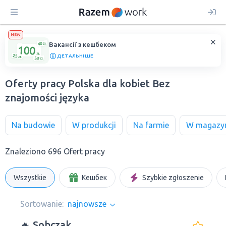
NEW
Вакансії з кешбеком
ДЕТАЛЬНІШЕ
Oferty pracy Polska dla kobiet Bez
znajomości języka
Na budowie
W produkcji
Na farmie
W magazy
Znaleziono 696 Ofert pracy
Wszystkie
Кешбек
Szybkie zgłoszenie
Sortowanie:
najnowsze
🔥 Sobczak