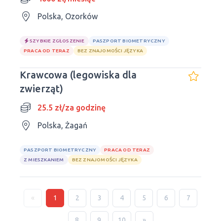
Polska, Ozorków
SZYBKIE ZGŁOSZENIE
PASZPORT BIOMETRYCZNY
PRACA OD TERAZ
BEZ ZNAJOMOŚCI JĘZYKA
Krawcowa (legowiska dla
zwierząt)
25.5 zł/za godzinę
Polska, Żagań
PASZPORT BIOMETRYCZNY
PRACA OD TERAZ
Z MIESZKANIEM
BEZ ZNAJOMOŚCI JĘZYKA
«
1
2
3
4
5
6
7
8
9
10
»