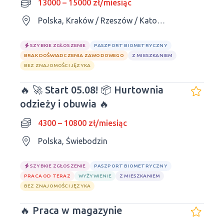
13000 – 15000 zł/miesiąc
Polska, Kraków / Rzeszów / Katowice / Kielce / Lublin
SZYBKIE ZGŁOSZENIE
PASZPORT BIOMETRYCZNY
BRAK DOŚWIADCZENIA ZAWODOWEGO
Z MIESZKANIEM
BEZ ZNAJOMOŚCI JĘZYKA
🔥 🚀 Start 05.08! 📦 Hurtownia
odzieży i obuwia 🔥
4300 – 10800 zł/miesiąc
Polska, Świebodzin
SZYBKIE ZGŁOSZENIE
PASZPORT BIOMETRYCZNY
PRACA OD TERAZ
WYŻYWIENIE
Z MIESZKANIEM
BEZ ZNAJOMOŚCI JĘZYKA
🔥 Praca w magazynie