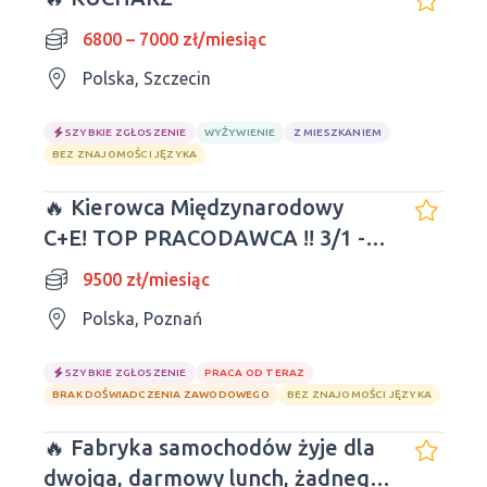
6800 – 7000 zł/miesiąc
Polska, Szczecin
SZYBKIE ZGŁOSZENIE
WYŻYWIENIE
Z MIESZKANIEM
BEZ ZNAJOMOŚCI JĘZYKA
🔥 Kierowca Międzynarodowy
C+E! TOP PRACODAWCA !! 3/1 -
9500zł
9500 zł/miesiąc
Polska, Poznań
SZYBKIE ZGŁOSZENIE
PRACA OD TERAZ
BRAK DOŚWIADCZENIA ZAWODOWEGO
BEZ ZNAJOMOŚCI JĘZYKA
🔥 Fabryka samochodów żyje dla
dwojga, darmowy lunch, żadnego