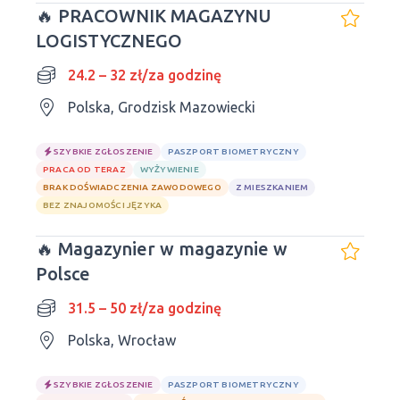
🔥 PRACOWNIK MAGAZYNU
LOGISTYCZNEGO
24.2 – 32 zł/za godzinę
Polska, Grodzisk Mazowiecki
SZYBKIE ZGŁOSZENIE
PASZPORT BIOMETRYCZNY
PRACA OD TERAZ
WYŻYWIENIE
BRAK DOŚWIADCZENIA ZAWODOWEGO
Z MIESZKANIEM
BEZ ZNAJOMOŚCI JĘZYKA
🔥 Magazynier w magazynie w
Polsce
31.5 – 50 zł/za godzinę
Polska, Wrocław
SZYBKIE ZGŁOSZENIE
PASZPORT BIOMETRYCZNY