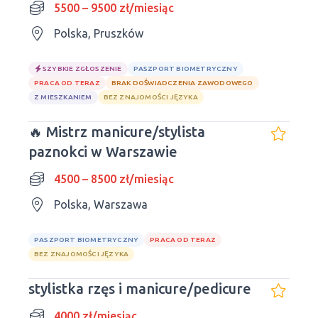
5500 – 9500 zł/miesiąc
Polska, Pruszków
SZYBKIE ZGŁOSZENIE
PASZPORT BIOMETRYCZNY
PRACA OD TERAZ
BRAK DOŚWIADCZENIA ZAWODOWEGO
Z MIESZKANIEM
BEZ ZNAJOMOŚCI JĘZYKA
🔥 Mistrz manicure/stylista
paznokci w Warszawie
4500 – 8500 zł/miesiąc
Polska, Warszawa
PASZPORT BIOMETRYCZNY
PRACA OD TERAZ
BEZ ZNAJOMOŚCI JĘZYKA
stylistka rzęs i manicure/pedicure
4000 zł/miesiąc