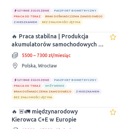
SZYBKIE ZGŁOSZENIE
PASZPORT BIOMETRYCZNY
PRACA OD TERAZ
BRAK DOŚWIADCZENIA ZAWODOWEGO
Z MIESZKANIEM
BEZ ZNAJOMOŚCI JĘZYKA
🔥 Praca stabilna | Produkcja
akumulatorów samochodowych |
Wrocław
5500 – 7300 zł/miesiąc
Polska, Wrocław
SZYBKIE ZGŁOSZENIE
PASZPORT BIOMETRYCZNY
PRACA OD TERAZ
WYŻYWIENIE
BRAK DOŚWIADCZENIA ZAWODOWEGO
Z MIESZKANIEM
BEZ ZNAJOMOŚCI JĘZYKA
🔥 🚨🚛 międzynarodowy
Kierowca C+E w Europie