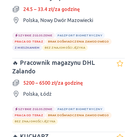
mężczyzn i kobiet
24.5 – 33.4 zł/za godzinę
Polska, Nowy Dwór Mazowiecki
SZYBKIE ZGŁOSZENIE
PASZPORT BIOMETRYCZNY
PRACA OD TERAZ
BRAK DOŚWIADCZENIA ZAWODOWEGO
Z MIESZKANIEM
BEZ ZNAJOMOŚCI JĘZYKA
🔥 Pracownik magazynu DHL
Zalando
5200 – 6500 zł/za godzinę
Polska, Łódź
SZYBKIE ZGŁOSZENIE
PASZPORT BIOMETRYCZNY
PRACA OD TERAZ
BRAK DOŚWIADCZENIA ZAWODOWEGO
BEZ ZNAJOMOŚCI JĘZYKA
🔥 KUCHARZ