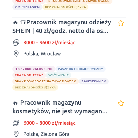
PRACA OD TERAZ
BRAK DOŚWIADCZENIA ZAWODOWEGO
Z MIESZKANIEM
BEZ ZNAJOMOŚCI JĘZYKA
🔥 👕Pracownik magazynu odzieży
SHEIN | 40 zł/godz. netto dla osób
młodych!
8000 – 9600 zł/miesiąc
Polska, Wrocław
SZYBKIE ZGŁOSZENIE
PASZPORT BIOMETRYCZNY
PRACA OD TERAZ
WYŻYWIENIE
BRAK DOŚWIADCZENIA ZAWODOWEGO
Z MIESZKANIEM
BEZ ZNAJOMOŚCI JĘZYKA
🔥 Pracownik magazynu
kosmetyków, nie jest wymagane
doświadczenie i znajomość
6000 – 8000 zł/miesiąc
języków obcych
Polska, Zielona Góra