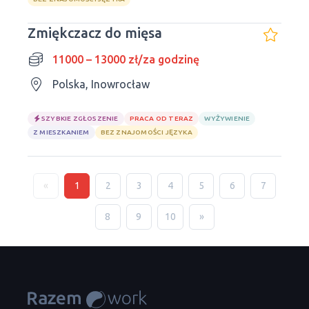
Zmiękczacz do mięsa
11000 – 13000 zł/za godzinę
Polska, Inowrocław
SZYBKIE ZGŁOSZENIE
PRACA OD TERAZ
WYŻYWIENIE
Z MIESZKANIEM
BEZ ZNAJOMOŚCI JĘZYKA
«
1
2
3
4
5
6
7
8
9
10
»