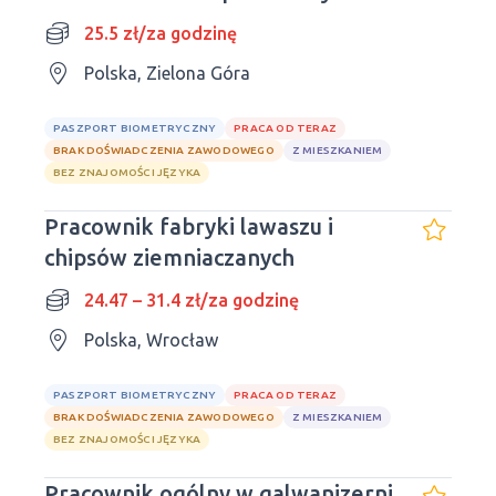
ELWIZ
25.5 zł/za godzinę
Polska, Zielona Góra
PASZPORT BIOMETRYCZNY
PRACA OD TERAZ
BRAK DOŚWIADCZENIA ZAWODOWEGO
Z MIESZKANIEM
BEZ ZNAJOMOŚCI JĘZYKA
Pracownik fabryki lawaszu i
chipsów ziemniaczanych
24.47 – 31.4 zł/za godzinę
Polska, Wrocław
PASZPORT BIOMETRYCZNY
PRACA OD TERAZ
BRAK DOŚWIADCZENIA ZAWODOWEGO
Z MIESZKANIEM
BEZ ZNAJOMOŚCI JĘZYKA
Pracownik ogólny w galwanizerni