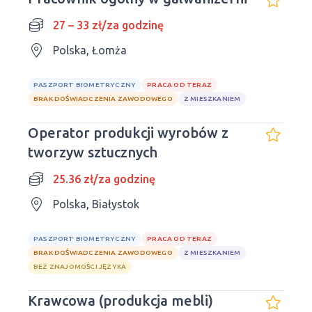
27 – 33 zł/za godzinę
Polska, Łomża
PASZPORT BIOMETRYCZNY
PRACA OD TERAZ
BRAK DOŚWIADCZENIA ZAWODOWEGO
Z MIESZKANIEM
Operator produkcji wyrobów z
tworzyw sztucznych
25.36 zł/za godzinę
Polska, Białystok
PASZPORT BIOMETRYCZNY
PRACA OD TERAZ
BRAK DOŚWIADCZENIA ZAWODOWEGO
Z MIESZKANIEM
BEZ ZNAJOMOŚCI JĘZYKA
Krawcowa (produkcja mebli)