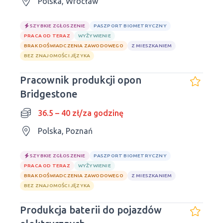
Polska, Wrocław
SZYBKIE ZGŁOSZENIE
PASZPORT BIOMETRYCZNY
PRACA OD TERAZ
WYŻYWIENIE
BRAK DOŚWIADCZENIA ZAWODOWEGO
Z MIESZKANIEM
BEZ ZNAJOMOŚCI JĘZYKA
Pracownik produkcji opon
Bridgestone
36.5 – 40 zł/za godzinę
Polska, Poznań
SZYBKIE ZGŁOSZENIE
PASZPORT BIOMETRYCZNY
PRACA OD TERAZ
WYŻYWIENIE
BRAK DOŚWIADCZENIA ZAWODOWEGO
Z MIESZKANIEM
BEZ ZNAJOMOŚCI JĘZYKA
Produkcja baterii do pojazdów