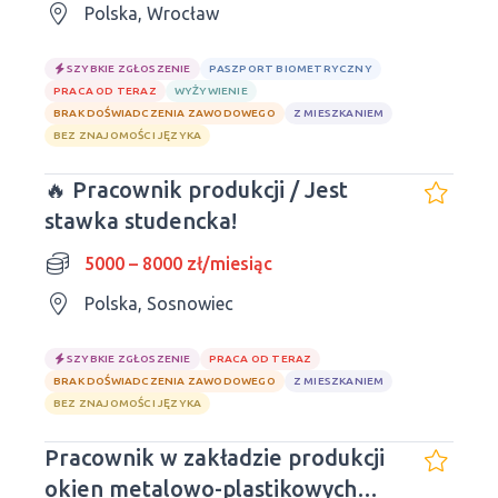
Polska, Wrocław
SZYBKIE ZGŁOSZENIE
PASZPORT BIOMETRYCZNY
PRACA OD TERAZ
WYŻYWIENIE
BRAK DOŚWIADCZENIA ZAWODOWEGO
Z MIESZKANIEM
BEZ ZNAJOMOŚCI JĘZYKA
🔥 Pracownik produkcji / Jest
stawka studencka!
5000 – 8000 zł/miesiąc
Polska, Sosnowiec
SZYBKIE ZGŁOSZENIE
PRACA OD TERAZ
BRAK DOŚWIADCZENIA ZAWODOWEGO
Z MIESZKANIEM
BEZ ZNAJOMOŚCI JĘZYKA
Pracownik w zakładzie produkcji
okien metalowo-plastikowych