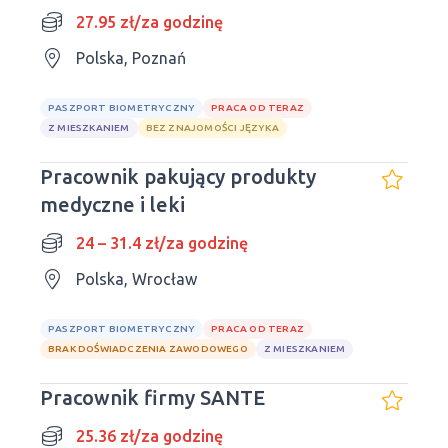
27.95 zł/za godzinę
Polska, Poznań
PASZPORT BIOMETRYCZNY
PRACA OD TERAZ
Z MIESZKANIEM
BEZ ZNAJOMOŚCI JĘZYKA
Pracownik pakujący produkty
medyczne i leki
24 – 31.4 zł/za godzinę
Polska, Wrocław
PASZPORT BIOMETRYCZNY
PRACA OD TERAZ
BRAK DOŚWIADCZENIA ZAWODOWEGO
Z MIESZKANIEM
Pracownik firmy SANTE
25.36 zł/za godzinę