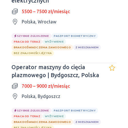
elektrycznych
5500 – 7500 zł/miesiąc
Polska, Wrocław
SZYBKIE ZGŁOSZENIE
PASZPORT BIOMETRYCZNY
PRACA OD TERAZ
WYŻYWIENIE
BRAK DOŚWIADCZENIA ZAWODOWEGO
Z MIESZKANIEM
BEZ ZNAJOMOŚCI JĘZYKA
Operator maszyny do cięcia
plazmowego | Bydgoszcz, Polska
7000 – 9000 zł/miesiąc
Polska, Bydgoszcz
SZYBKIE ZGŁOSZENIE
PASZPORT BIOMETRYCZNY
PRACA OD TERAZ
WYŻYWIENIE
BRAK DOŚWIADCZENIA ZAWODOWEGO
Z MIESZKANIEM
BEZ ZNAJOMOŚCI JĘZYKA