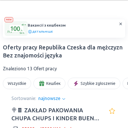
NEW
Вакансії з кешбеком
ДЕТАЛЬНІШЕ
Oferty pracy Republika Czeska dla mężczyzn
Bez znajomości języka
Znaleziono 13 Ofert pracy
Wszystkie
Кешбек
Szybkie zgłoszenie
Sortowanie:
najnowsze
🍭🍫 ZAKŁAD PAKOWANIA
CHUPA CHUPS I KINDER BUENO
W REPUBLICE CZESKIEJ