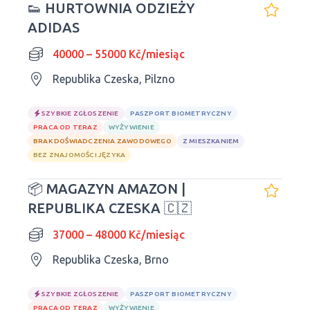
👟 HURTOWNIA ODZIEŻY
ADIDAS
40000 – 55000 Kč/miesiąc
Republika Czeska, Pilzno
SZYBKIE ZGŁOSZENIE
PASZPORT BIOMETRYCZNY
PRACA OD TERAZ
WYŻYWIENIE
BRAK DOŚWIADCZENIA ZAWODOWEGO
Z MIESZKANIEM
BEZ ZNAJOMOŚCI JĘZYKA
📦 MAGAZYN AMAZON |
REPUBLIKA CZESKA 🇨🇿
37000 – 48000 Kč/miesiąc
Republika Czeska, Brno
SZYBKIE ZGŁOSZENIE
PASZPORT BIOMETRYCZNY
PRACA OD TERAZ
WYŻYWIENIE