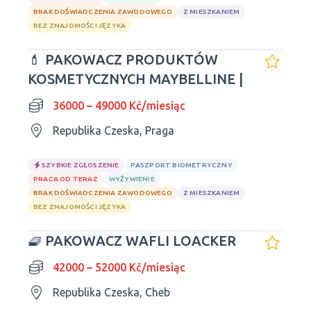
BRAK DOŚWIADCZENIA ZAWODOWEGO
Z MIESZKANIEM
BEZ ZNAJOMOŚCI JĘZYKA
💄 PAKOWACZ PRODUKTÓW
KOSMETYCZNYCH MAYBELLINE |
36000 – 49000 Kč/miesiąc
Republika Czeska, Praga
SZYBKIE ZGŁOSZENIE
PASZPORT BIOMETRYCZNY
PRACA OD TERAZ
WYŻYWIENIE
BRAK DOŚWIADCZENIA ZAWODOWEGO
Z MIESZKANIEM
BEZ ZNAJOMOŚCI JĘZYKA
🧇 PAKOWACZ WAFLI LOACKER
42000 – 52000 Kč/miesiąc
Republika Czeska, Cheb