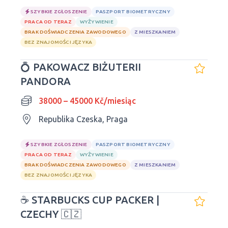
SZYBKIE ZGŁOSZENIE
PASZPORT BIOMETRYCZNY
PRACA OD TERAZ
WYŻYWIENIE
BRAK DOŚWIADCZENIA ZAWODOWEGO
Z MIESZKANIEM
BEZ ZNAJOMOŚCI JĘZYKA
💍 PAKOWACZ BIŻUTERII
PANDORA
38000 – 45000 Kč/miesiąc
Republika Czeska, Praga
SZYBKIE ZGŁOSZENIE
PASZPORT BIOMETRYCZNY
PRACA OD TERAZ
WYŻYWIENIE
BRAK DOŚWIADCZENIA ZAWODOWEGO
Z MIESZKANIEM
BEZ ZNAJOMOŚCI JĘZYKA
☕ STARBUCKS CUP PACKER |
CZECHY 🇨🇿