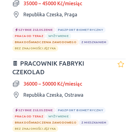
35000 – 45000 Kč/miesiąc
Republika Czeska, Praga
SZYBKIE ZGŁOSZENIE
PASZPORT BIOMETRYCZNY
PRACA OD TERAZ
WYŻYWIENIE
BRAK DOŚWIADCZENIA ZAWODOWEGO
Z MIESZKANIEM
BEZ ZNAJOMOŚCI JĘZYKA
🍫 PRACOWNIK FABRYKI
CZEKOLAD
36000 – 50000 Kč/miesiąc
Republika Czeska, Ostrawa
SZYBKIE ZGŁOSZENIE
PASZPORT BIOMETRYCZNY
PRACA OD TERAZ
WYŻYWIENIE
BRAK DOŚWIADCZENIA ZAWODOWEGO
Z MIESZKANIEM
BEZ ZNAJOMOŚCI JĘZYKA