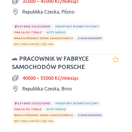
35000 – 45000 Kč/miesiąc
Republika Czeska, Pilzno
SZYBKIE ZGŁOSZENIE
PASZPORT BIOMETRYCZNY
PRACA OD TERAZ
WYŻYWIENIE
BRAK DOŚWIADCZENIA ZAWODOWEGO
Z MIESZKANIEM
BEZ ZNAJOMOŚCI JĘZYKA
🚗 PRACOWNIK W FABRYCE
SAMOCHODÓW PORSCHE
40000 – 55000 Kč/miesiąc
Republika Czeska, Brno
SZYBKIE ZGŁOSZENIE
PASZPORT BIOMETRYCZNY
PRACA OD TERAZ
WYŻYWIENIE
BRAK DOŚWIADCZENIA ZAWODOWEGO
Z MIESZKANIEM
BEZ ZNAJOMOŚCI JĘZYKA