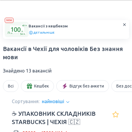
NEW
Вакансії з кешбеком
ДЕТАЛЬНІШЕ
Вакансії в Чехії для чоловіків Без знання
мови
Знайдено 13 вакансій
Всі
Кешбек
Відгук без анкети
Без дос
Сортування:
найновіші
☕ УПАКОВНИК СКЛАДНИКІВ
STARBUCKS | ЧЕХІЯ 🇨🇿