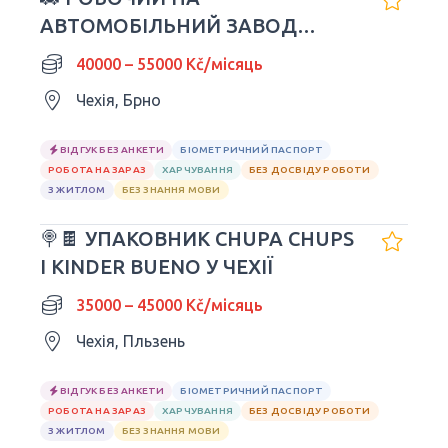
АВТОМОБІЛЬНИЙ ЗАВОД
PORSCHE
40000 – 55000 Kč/місяць
Чехія, Брно
ВІДГУК БЕЗ АНКЕТИ
БІОМЕТРИЧНИЙ ПАСПОРТ
РОБОТА НА ЗАРАЗ
ХАРЧУВАННЯ
БЕЗ ДОСВІДУ РОБОТИ
З ЖИТЛОМ
БЕЗ ЗНАННЯ МОВИ
🍭🍫 УПАКОВНИК CHUPA CHUPS
І KINDER BUENO У ЧЕХІЇ
35000 – 45000 Kč/місяць
Чехія, Пльзень
ВІДГУК БЕЗ АНКЕТИ
БІОМЕТРИЧНИЙ ПАСПОРТ
РОБОТА НА ЗАРАЗ
ХАРЧУВАННЯ
БЕЗ ДОСВІДУ РОБОТИ
З ЖИТЛОМ
БЕЗ ЗНАННЯ МОВИ