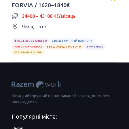
FORVIA / 1620–1840€
34400 – 45100 Kč/місяць
Чехія, Пісек
ВІДГУК БЕЗ АНКЕТИ
БІОМЕТРИЧНИЙ ПАСПОРТ
РОБОТА НА ЗАРАЗ
БЕЗ ДОСВІДУ РОБОТИ
З ЖИТЛОМ
БЕЗ ЗНАННЯ МОВИ
Швидкий і зручний пошук вакансій за кордоном без
посередників.
Популярні міста:
Львів