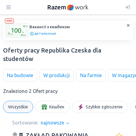
NEW
Вакансії з кешбеком
ДЕТАЛЬНІШЕ
Oferty pracy Republika Czeska dla
studentów
Na budowie
W produkcji
Na farmie
W magazy
Znaleziono 2 Ofert pracy
Wszystkie
Кешбек
Szybkie zgłoszenie
Sortowanie:
najnowsze
🍭🍫 ZAKŁAD PAKOWANIA