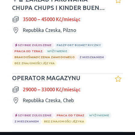
CHUPA CHUPS I KINDER BUENO
W REPUBLICE CZESKIEJ
35000 – 45000 Kč/miesiąc
Republika Czeska, Pilzno
SZYBKIE ZGŁOSZENIE
PASZPORT BIOMETRYCZNY
PRACA OD TERAZ
WYŻYWIENIE
BRAK DOŚWIADCZENIA ZAWODOWEGO
Z MIESZKANIEM
BEZ ZNAJOMOŚCI JĘZYKA
OPERATOR MAGAZYNU
29000 – 33000 Kč/miesiąc
Republika Czeska, Cheb
SZYBKIE ZGŁOSZENIE
PRACA OD TERAZ
WYŻYWIENIE
Z MIESZKANIEM
BEZ ZNAJOMOŚCI JĘZYKA