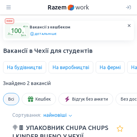
NEW
Вакансії з кешбеком
ДЕТАЛЬНІШЕ
Вакансії в Чехії для студентів
На будівництві
На виробництві
На фермі
На
Знайдено 2 вакансій
Всі
Кешбек
Відгук без анкети
Без дос
Сортування:
найновіші
🍭🍫 УПАКОВНИК CHUPA CHUPS
І KINDER BUENO У ЧЕХІЇ