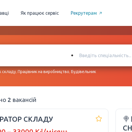
авці
Як працює сервіс
Рекрутерам
к складу
,
Працівник на виробництво
,
Будівельник
ено
2
вакансій
РАТОР СКЛАДУ
🍭
CH
0 – 33000 Kč/місяць