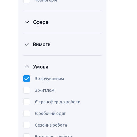
Чорногорія
Сфера
Вимоги
Умови
З харчуванням
З житлом
Є трансфер до роботи
Є робочий одяг
Сезонна робота
Віддалена робота