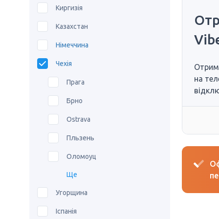
Киргизія
Отр
Казахстан
Vib
Німеччина
Чехія
Отрим
на тел
Прага
відклю
Брно
Ostrava
Пльзень
Оломоуц
Оф
Ще
пе
Угорщина
Іспанія