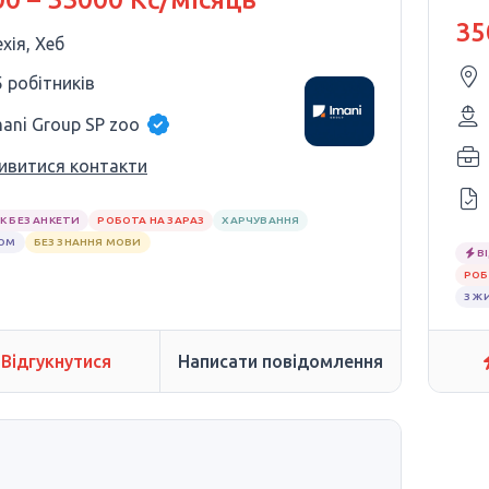
ЧЕ
35
хія, Хеб
5 робітників
mani Group SP zoo
ивитися контакти
К БЕЗ АНКЕТИ
РОБОТА НА ЗАРАЗ
ХАРЧУВАННЯ
ЛОМ
БЕЗ ЗНАННЯ МОВИ
В
РОБ
З Ж
Відгукнутися
Написати повідомлення