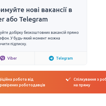
имуйте нові вакансії в
er або Telegram
уйте добірку безкоштовних вакансій прямо
ефон. У будь-який момент можна
чити підписку.
Viber
Telegram
іційна робота від
Спілкування з р
ревірених роботодавців
на пряму