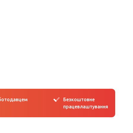
оботодавцем
Безкоштовне
працевлаштування