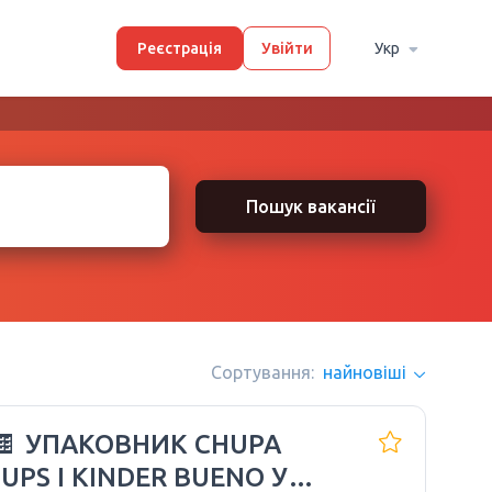
Реєстрація
Увійти
Укр
Пошук вакансії
Сортування:
найновіші
🍫 УПАКОВНИК CHUPA
UPS І KINDER BUENO У