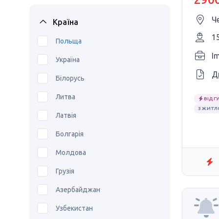
Че
Країна
1
Польща
I
Україна
Д
Білорусь
Литва
ВІДГУ
З ЖИТ
Латвія
Болгарія
Молдова
Грузія
Азербайджан
Узбекистан