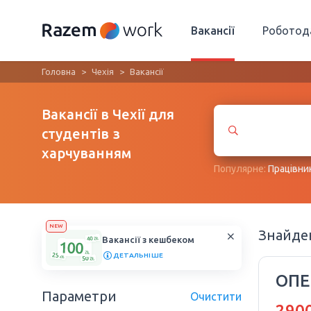
Вакансії
Роботод
Головна
Чехія
Вакансії
Вакансії в Чехії для
студентів з
харчуванням
Популярне:
Працівни
NEW
Знайд
Вакансії з кешбеком
ДЕТАЛЬНІШЕ
ОПЕ
Параметри
Очистити
2900