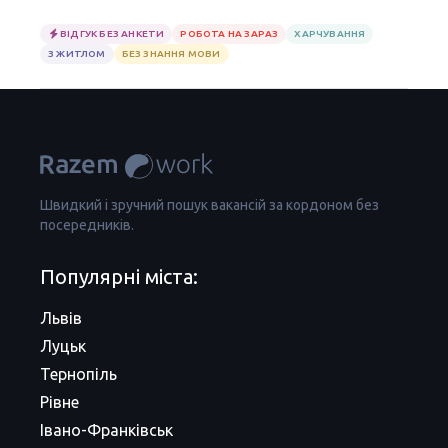
ВІДГУК БЕЗ АНКЕТИ
РОБОТА НА ЗАРАЗ
ХАРЧУВАННЯ
З ЖИТЛОМ
БЕЗ ЗНАННЯ МОВИ
Швидкий і зручний пошук вакансій за кордоном без
посередників.
Популярні міста:
Львів
Луцьк
Тернопіль
Рівне
Івано-Франківськ