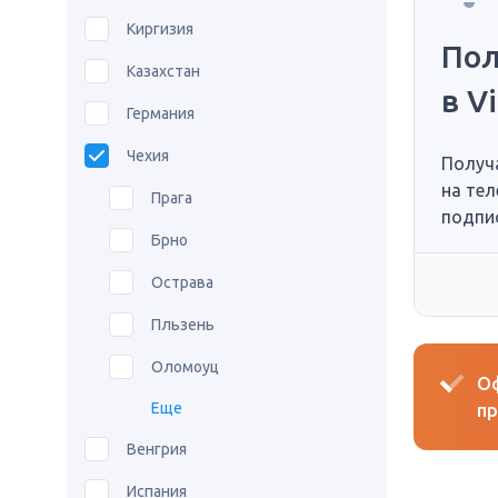
Киргизия
Пол
Казахстан
в V
Германия
Чехия
Получ
на те
Прага
подпис
Брно
Острава
Пльзень
Оломоуц
Оф
Еще
пр
Венгрия
Испания