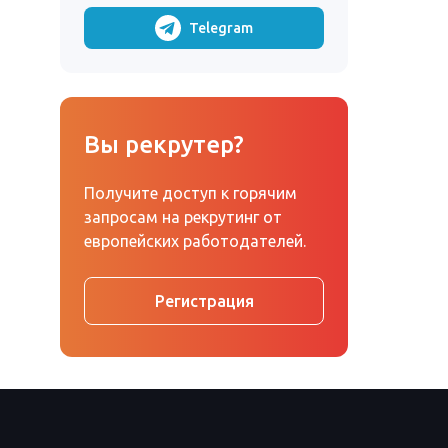
Telegram
Вы рекрутер?
Получите доступ к горячим
запросам на рекрутинг от
европейских работодателей.
Регистрация