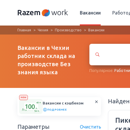
Вакансии
Работо
Главная
Чехия
Производство
Вакансии
Вакансии в Чехии
работник склада на
производстве Без
Популярное:
Работни
знания языка
NEW
Найде
Вакансии с кэшбеком
ПОДРОБНЕЕ
Пик
Параметры
Очистить
скл