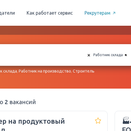
датели
Как работает сервис
Рекрутерам
×
×
Работник склада
к склада
,
Работник на производство
,
Строитель
но
2
вакансий
ер на продуктовый
🏭
ад
FO