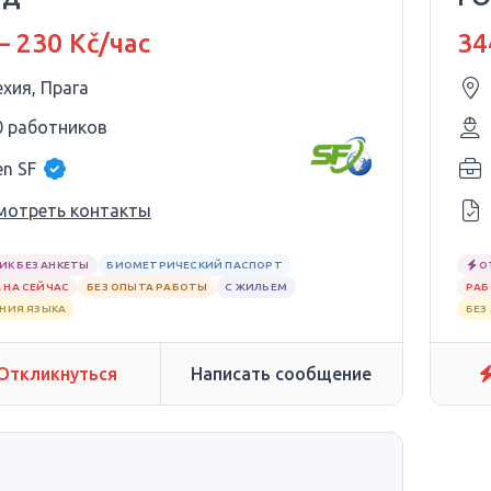
– 230 Kč/час
34
ехия, Прага
0 работников
en SF
мотреть контакты
ИК БЕЗ АНКЕТЫ
БИОМЕТРИЧЕСКИЙ ПАСПОРТ
О
 НА СЕЙЧАС
БЕЗ ОПЫТА РАБОТЫ
С ЖИЛЬЕМ
РАБ
АНИЯ ЯЗЫКА
БЕЗ
Откликнуться
Написать сообщение