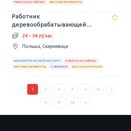
РАБОТА НА СЕЙЧАС
БЕЗ ОПЫТА РАБОТЫ
Работник
деревообрабатывающей
продукции
24 – 34 zł/час
Польша, Скерневице
БИОМЕТРИЧЕСКИЙ ПАСПОРТ
РАБОТА НА СЕЙЧАС
БЕЗ ОПЫТА РАБОТЫ
С ЖИЛЬЕМ
БЕЗ ЗНАНИЯ ЯЗЫКА
«
1
2
3
4
5
6
7
8
9
10
»