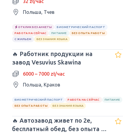
32 zł/час
Польша, Тчев
ОТКЛИК БЕЗ АНКЕТЫ
БИОМЕТРИЧЕСКИЙ ПАСПОРТ
РАБОТА НА СЕЙЧАС
ПИТАНИЕ
БЕЗ ОПЫТА РАБОТЫ
С ЖИЛЬЕМ
БЕЗ ЗНАНИЯ ЯЗЫКА
🔥 Работник продукции на
завод Vesuvius Skawina
6000 – 7000 zł/час
Польша, Краков
БИОМЕТРИЧЕСКИЙ ПАСПОРТ
РАБОТА НА СЕЙЧАС
ПИТАНИЕ
БЕЗ ОПЫТА РАБОТЫ
БЕЗ ЗНАНИЯ ЯЗЫКА
🔥 Автозавод живет по 2е,
бесплатный обед, без опыта и