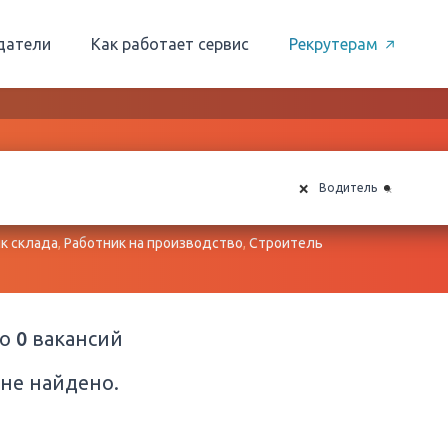
датели
Как работает сервис
Рекрутерам
×
×
Водитель
к склада
,
Работник на производство
,
Строитель
но
0
вакансий
не найдено.