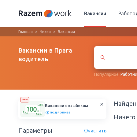
Вакансии
Работо
Главная
Чехия
Вакансии
Вакансии в Прага
водитель
Популярное:
Работни
NEW
Найде
Вакансии с кэшбеком
ПОДРОБНЕЕ
Ничего 
Параметры
Очистить