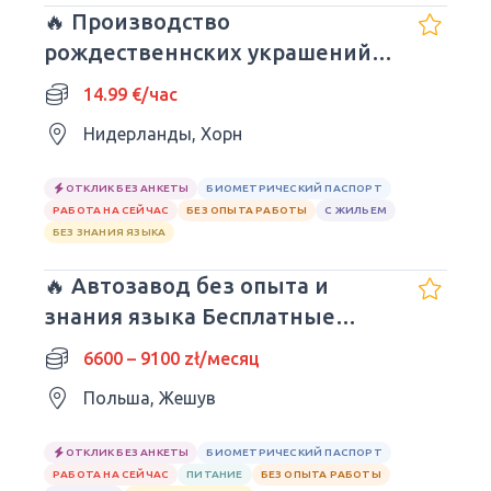
🔥 Производство
рождественнских украшений и
икебан
14.99 €/час
Нидерланды, Хорн
ОТКЛИК БЕЗ АНКЕТЫ
БИОМЕТРИЧЕСКИЙ ПАСПОРТ
РАБОТА НА СЕЙЧАС
БЕЗ ОПЫТА РАБОТЫ
С ЖИЛЬЕМ
БЕЗ ЗНАНИЯ ЯЗЫКА
🔥 Автозавод без опыта и
знания языка Бесплатные
обеды
6600 – 9100 zł/месяц
Польша, Жешув
ОТКЛИК БЕЗ АНКЕТЫ
БИОМЕТРИЧЕСКИЙ ПАСПОРТ
РАБОТА НА СЕЙЧАС
ПИТАНИЕ
БЕЗ ОПЫТА РАБОТЫ