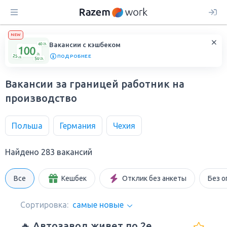
NEW
Вакансии с кэшбеком
ПОДРОБНЕЕ
Вакансии за границей работник на
производство
Польша
Германия
Чехия
Найдено 283 вакансий
Все
Кешбек
Отклик без анкеты
Без о
Сортировка:
самые новые
🔥 Автозавод живет по 2е,