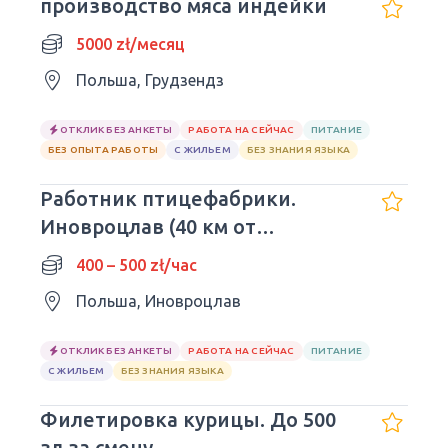
производство мяса индейки
5000 zł/месяц
Польша, Грудзендз
ОТКЛИК БЕЗ АНКЕТЫ
РАБОТА НА СЕЙЧАС
ПИТАНИЕ
БЕЗ ОПЫТА РАБОТЫ
С ЖИЛЬЕМ
БЕЗ ЗНАНИЯ ЯЗЫКА
Работник птицефабрики.
Иновроцлав (40 км от
Быдгоща)
400 – 500 zł/час
Польша, Иновроцлав
ОТКЛИК БЕЗ АНКЕТЫ
РАБОТА НА СЕЙЧАС
ПИТАНИЕ
С ЖИЛЬЕМ
БЕЗ ЗНАНИЯ ЯЗЫКА
Филетировка курицы. До 500
зл за смену