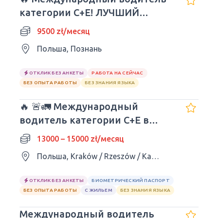
категории C+E! ЛУЧШИЙ
РАБОТОДАТЕЛЬ!! 3/1 - 9500
9500 zł/месяц
злотых
Польша, Познань
ОТКЛИК БЕЗ АНКЕТЫ
РАБОТА НА СЕЙЧАС
БЕЗ ОПЫТА РАБОТЫ
БЕЗ ЗНАНИЯ ЯЗЫКА
🔥 🚨🚛 Международный
водитель категории C+E в
Европе
13000 – 15000 zł/месяц
Польша, Kraków / Rzeszów / Katowice / Kielce / Lublin
ОТКЛИК БЕЗ АНКЕТЫ
БИОМЕТРИЧЕСКИЙ ПАСПОРТ
БЕЗ ОПЫТА РАБОТЫ
С ЖИЛЬЕМ
БЕЗ ЗНАНИЯ ЯЗЫКА
Международный водитель