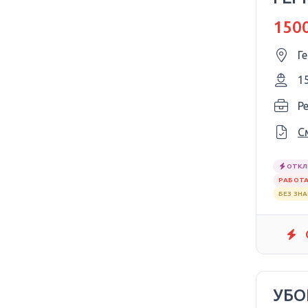
1500
Г
1
P
С
ОТКЛ
РАБОТА
БЕЗ ЗН
УБ