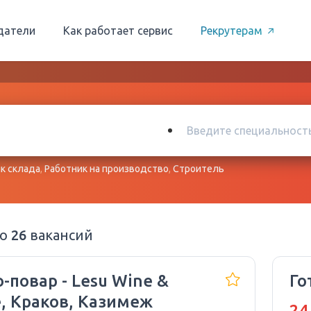
датели
Как работает сервис
Рекрутерам
к склада
,
Работник на производство
,
Строитель
но
26
вакансий
-повар - Lesu Wine &
Го
e, Краков, Казимеж
24