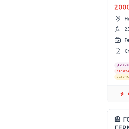
2000
Н
2
P
С
ОТКЛ
РАБОТА
БЕЗ ЗН
🏨 
ГЕР