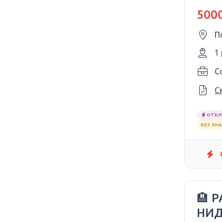
5000
П
1
Co
С
ОТКЛ
БЕЗ ЗН
🏨 
НИ