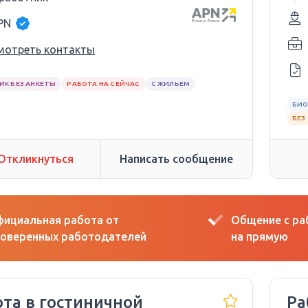
PN
мотреть контакты
ИК БЕЗ АНКЕТЫ
РАБОТА НА СЕЙЧАС
С ЖИЛЬЕМ
БИО
БЕЗ
Откликнуться
Написать сообщение
ициальная работа от
Общение с р
оверенных работодателей
на прямую
ота в гостиничной
Ра