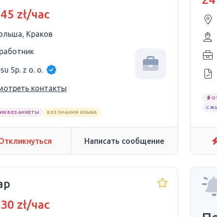
 45 zł/час
ольша, Краков
 работник
su Sp. z o. o.
мотреть контакты
О
С Ж
ИК БЕЗ АНКЕТЫ
БЕЗ ЗНАНИЯ ЯЗЫКА
Откликнуться
Написать сообщение
ар
 30 zł/час