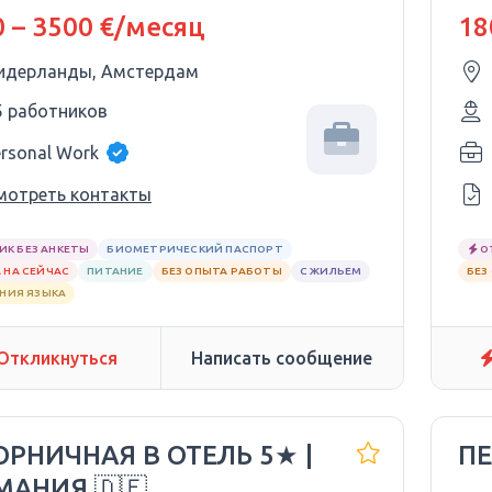
 – 3500 €/месяц
18
идерланды, Амстердам
5 работников
ersonal Work
мотреть контакты
ИК БЕЗ АНКЕТЫ
БИОМЕТРИЧЕСКИЙ ПАСПОРТ
О
 НА СЕЙЧАС
ПИТАНИЕ
БЕЗ ОПЫТА РАБОТЫ
С ЖИЛЬЕМ
БЕЗ
АНИЯ ЯЗЫКА
Откликнуться
Написать сообщение
ГОРНИЧНАЯ В ОТЕЛЬ 5★ |
П
МАНИЯ 🇩🇪