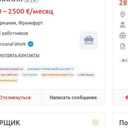
28
 – 2500 €/месяц
ермания, Франкфурт
5 работников
ersonal Work
мотреть контакты
О
ИК БЕЗ АНКЕТЫ
БИОМЕТРИЧЕСКИЙ ПАСПОРТ
 НА СЕЙЧАС
ПИТАНИЕ
БЕЗ ОПЫТА РАБОТЫ
С ЖИЛЬЕМ
АНИЯ ЯЗЫКА
Откликнуться
Написать сообщение
ОРЩИК
По