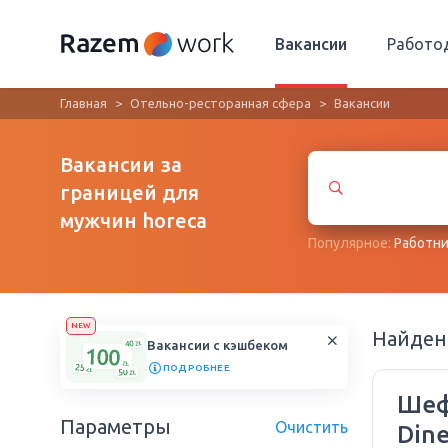
Вакансии
Работо
Главная
Отельно-ресторанная сфера
Вакансии
Вакансии за
границей для
мужчин horeca
Популярное:
Работни
NEW
Найде
Вакансии с кэшбеком
ПОДРОБНЕЕ
Шеф
Параметры
Очистить
Din