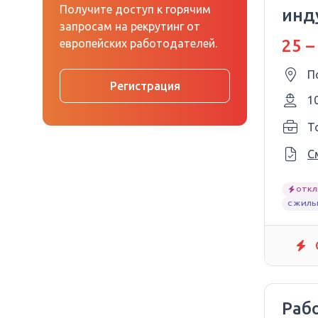
Получите доступ к горячим
инд
запросам на рекрутинг от
25 –
европейских работодателей.
П
Регистрация
1
T
С
ОТКЛ
С ЖИЛЬ
Раб