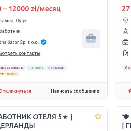
 – 12000 zł/месяц
27
ольша, Пуцк
 работник
nsiliator Sp. z o.o.
мотреть контакты
ИК БЕЗ АНКЕТЫ
ПИТАНИЕ
С ЖИЛЬЕМ
О
АНИЯ ЯЗЫКА
Откликнуться
Написать сообщение
РАБОТНИК ОТЕЛЯ 5★ |
🍽
ДЕРЛАНДЫ
| 