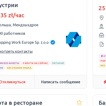
устрии
25
 35 zł/час
ольша, Мендзыздрое
00 работников
opping Work Europe Sp. z.o.o
мотреть контакты
О
РАБ
ИК БЕЗ АНКЕТЫ
РАБОТА НА СЕЙЧАС
ПИТАНИЕ
БЕЗ
ЕМ
БЕЗ ЗНАНИЯ ЯЗЫКА
Откликнуться
Написать сообщение
ота в ресторане
Ба