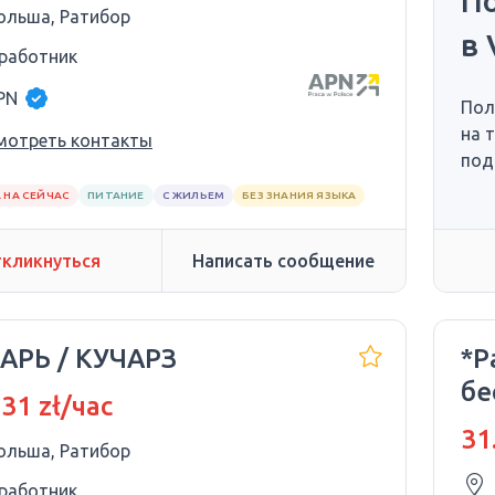
П
ольша, Ратибор
в 
 работник
PN
Пол
на 
мотреть контакты
под
 НА СЕЙЧАС
ПИТАНИЕ
С ЖИЛЬЕМ
БЕЗ ЗНАНИЯ ЯЗЫКА
кликнуться
Написать сообщение
АРЬ / КУЧАРЗ
*Р
бе
 31 zł/час
Р
31
ольша, Ратибор
 работник