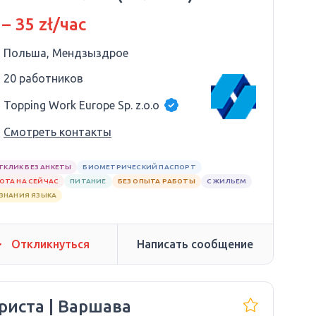
 – 35 zł/час
Польша, Мендзыздрое
20 работников
Topping Work Europe Sp. z.o.o
Смотреть контакты
ТКЛИК БЕЗ АНКЕТЫ
БИОМЕТРИЧЕСКИЙ ПАСПОРТ
ОТА НА СЕЙЧАС
ПИТАНИЕ
БЕЗ ОПЫТА РАБОТЫ
С ЖИЛЬЕМ
 ЗНАНИЯ ЯЗЫКА
Откликнуться
Написать сообщение
риста | Варшава