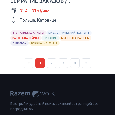
СБИРАНИЕ ЗАКАЗОВ /
УПАКОВКА
31.4 – 33 zł/час
Польша, Катовице
ОТКЛИК БЕЗ АНКЕТЫ
БИОМЕТРИЧЕСКИЙ ПАСПОРТ
РАБОТА НА СЕЙЧАС
ПИТАНИЕ
БЕЗ ОПЫТА РАБОТЫ
С ЖИЛЬЕМ
БЕЗ ЗНАНИЯ ЯЗЫКА
«
1
2
3
4
»
Быстрый и удобный поиск вакансий за границей без
посредников.