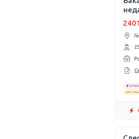
Вак
нед
2401
Г
2
P
С
ОТКЛ
БЕЗ ЗН
Сле