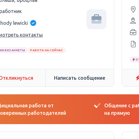
ольша, Вроцлав
 работник
hody lewicki
мотреть контакты
ИК БЕЗ АНКЕТЫ
РАБОТА НА СЕЙЧАС
О
Откликнуться
Написать сообщение
ициальная работа от
Общение с р
оверенных работодателей
на прямую