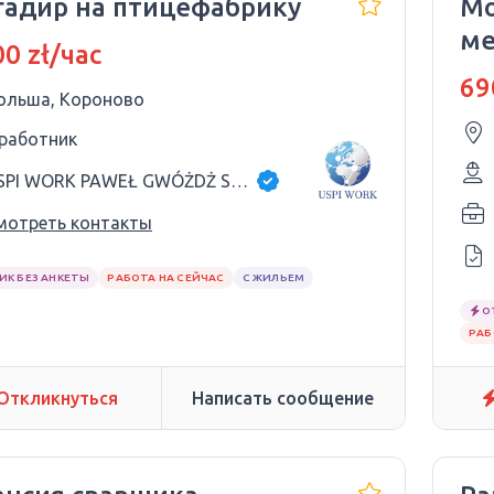
гадир на птицефабрику
М
ме
0 zł/час
69
ольша, Короново
 работник
USPI WORK PAWEŁ GWÓŻDŻ SP.K
мотреть контакты
ИК БЕЗ АНКЕТЫ
РАБОТА НА СЕЙЧАС
С ЖИЛЬЕМ
О
РАБ
Откликнуться
Написать сообщение