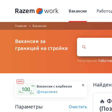
Вакансии
Работо
Главная
Вакансии
Вакансии за
границей на стройке
Популярное:
Работни
NEW
Найде
Вакансии с кэшбеком
ПОДРОБНЕЕ
🔥 Фа
Параметры
Очистить
(По