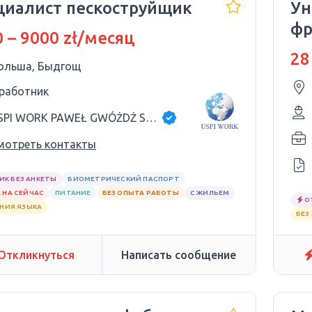
циалист пескоструйщик
Ун
фр
 – 9000 zł/месяц
28
ольша, Быдгощ
 работник
USPI WORK PAWEŁ GWÓŻDŻ SP.K
мотреть контакты
ИК БЕЗ АНКЕТЫ
БИОМЕТРИЧЕСКИЙ ПАСПОРТ
 НА СЕЙЧАС
ПИТАНИЕ
БЕЗ ОПЫТА РАБОТЫ
С ЖИЛЬЕМ
О
АНИЯ ЯЗЫКА
БЕЗ
Откликнуться
Написать сообщение