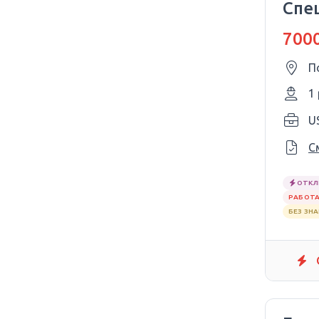
Спе
7000
П
1
С
ОТКЛ
РАБОТА
БЕЗ ЗН