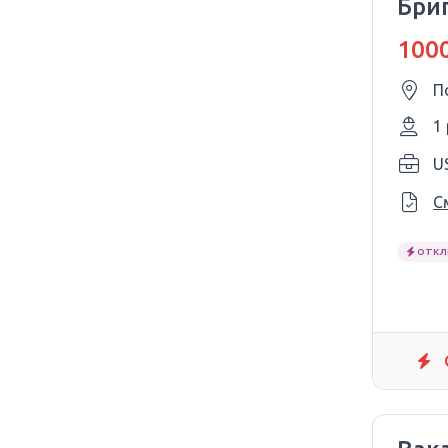
Бри
1000
П
1
С
ОТКЛ