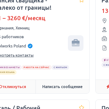
ансия сварщика -
Ра
алеко от границы!
13
 – 3260 €/месяц
ермания, Хемниц
5 работников
olworks Poland
мотреть контакты
О
С Ж
ИК БЕЗ АНКЕТЫ
РАБОТА НА СЕЙЧАС
С ЖИЛЬЕМ
АНИЯ ЯЗЫКА
Откликнуться
Написать сообщение
сарь / Рабочий
По