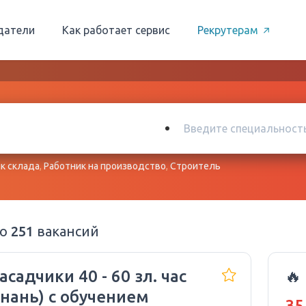
датели
Как работает сервис
Рекрутерам
к склада
,
Работник на производство
,
Строитель
но
251
вакансий
садчики 40 - 60 зл. час
🔥
знань) с обучением
35