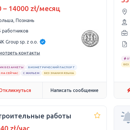
 – 14000 zł/месяц
ольша, Познань
5 работников
K Group sp. z o.o.
мотреть контакты
О
БЕЗ
ИК БЕЗ АНКЕТЫ
БИОМЕТРИЧЕСКИЙ ПАСПОРТ
 НА СЕЙЧАС
С ЖИЛЬЕМ
БЕЗ ЗНАНИЯ ЯЗЫКА
Откликнуться
Написать сообщение
Строительные работы
 40 zł/час