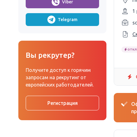
П
Viber
1
Telegram
sc
С
ОТКЛ
Вы рекрутер?
Получите доступ к горячим
запросам на рекрутинг от
европейских работодателей.
Регистрация
Оф
пр