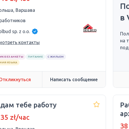
П
ольша, Варшава
в 
 работников
lbud sp. z o.o.
Пол
на 
мотреть контакты
под
ИК БЕЗ АНКЕТЫ
ПИТАНИЕ
С ЖИЛЬЕМ
АНИЯ ЯЗЫКА
Откликнуться
Написать сообщение
 дам тебе работу
Ра
ар
 35 zł/час
38