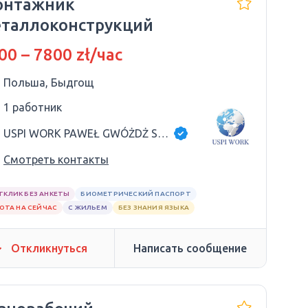
онтажник
таллоконструкций
00 – 7800 zł/час
Польша, Быдгощ
1 работник
USPI WORK PAWEŁ GWÓŻDŻ SP.K
Смотреть контакты
ТКЛИК БЕЗ АНКЕТЫ
БИОМЕТРИЧЕСКИЙ ПАСПОРТ
ОТА НА СЕЙЧАС
С ЖИЛЬЕМ
БЕЗ ЗНАНИЯ ЯЗЫКА
Откликнуться
Написать сообщение