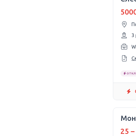
5000
П
3
W
С
ОТКЛ
Мон
25 –