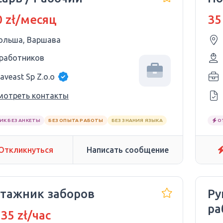
 zł/месяц
35
ольша, Варшава
 работников
aveast Sp Z.o.o
мотреть контакты
ИК БЕЗ АНКЕТЫ
БЕЗ ОПЫТА РАБОТЫ
БЕЗ ЗНАНИЯ ЯЗЫКА
О
Откликнуться
Написать сообщение
тажник заборов
Ру
ра
 35 zł/час