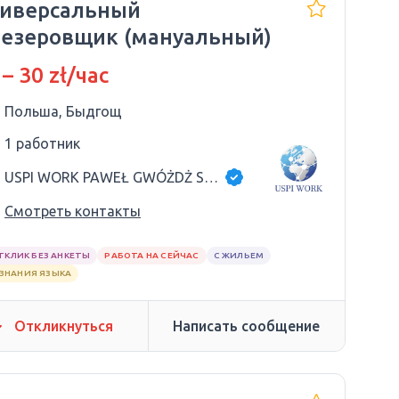
иверсальный
езеровщик (мануальный)
 – 30 zł/час
Польша, Быдгощ
1 работник
USPI WORK PAWEŁ GWÓŻDŻ SP.K
Смотреть контакты
ТКЛИК БЕЗ АНКЕТЫ
РАБОТА НА СЕЙЧАС
С ЖИЛЬЕМ
 ЗНАНИЯ ЯЗЫКА
Откликнуться
Написать сообщение