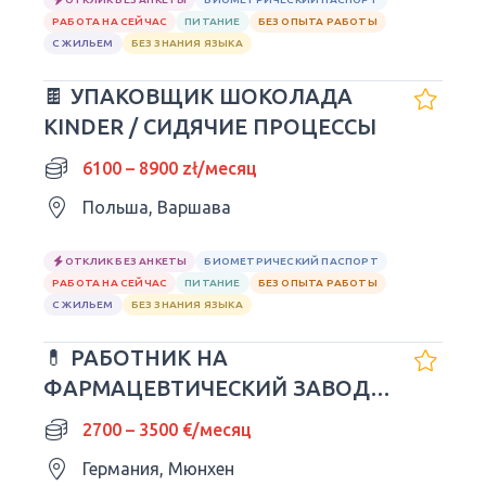
РАБОТА НА СЕЙЧАС
ПИТАНИЕ
БЕЗ ОПЫТА РАБОТЫ
С ЖИЛЬЕМ
БЕЗ ЗНАНИЯ ЯЗЫКА
🍫 УПАКОВЩИК ШОКОЛАДА
KINDER / СИДЯЧИЕ ПРОЦЕССЫ
6100 – 8900 zł/месяц
Польша, Варшава
ОТКЛИК БЕЗ АНКЕТЫ
БИОМЕТРИЧЕСКИЙ ПАСПОРТ
РАБОТА НА СЕЙЧАС
ПИТАНИЕ
БЕЗ ОПЫТА РАБОТЫ
С ЖИЛЬЕМ
БЕЗ ЗНАНИЯ ЯЗЫКА
💊 РАБОТНИК НА
ФАРМАЦЕВТИЧЕСКИЙ ЗАВОД В
ГЕРМАНИИ
2700 – 3500 €/месяц
Германия, Мюнхен