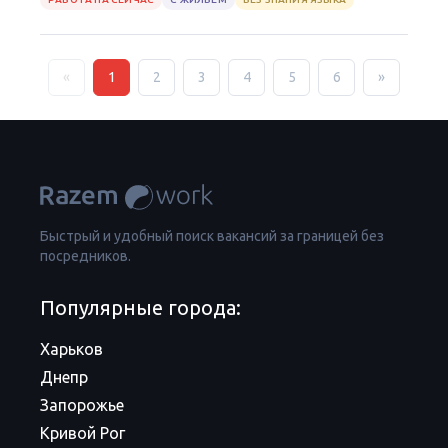
«
1
2
3
4
5
6
»
Быстрый и удобный поиск вакансий за границей без
посредников.
Популярные города:
Харьков
Днепр
Запорожье
Кривой Рог