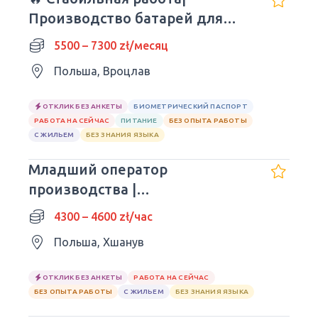
Производство батарей для
авто| Wrocław
5500 – 7300 zł/месяц
Польша, Вроцлав
ОТКЛИК БЕЗ АНКЕТЫ
БИОМЕТРИЧЕСКИЙ ПАСПОРТ
РАБОТА НА СЕЙЧАС
ПИТАНИЕ
БЕЗ ОПЫТА РАБОТЫ
С ЖИЛЬЕМ
БЕЗ ЗНАНИЯ ЯЗЫКА
Младший оператор
производства |
Автомобильные фары
4300 – 4600 zł/час
Польша, Хшанув
ОТКЛИК БЕЗ АНКЕТЫ
РАБОТА НА СЕЙЧАС
БЕЗ ОПЫТА РАБОТЫ
С ЖИЛЬЕМ
БЕЗ ЗНАНИЯ ЯЗЫКА