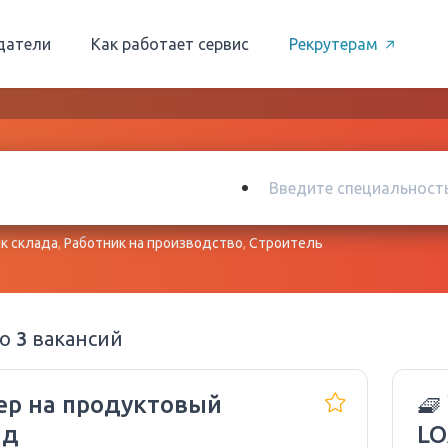
датели
Как работает сервис
Рекрутерам
к склада
,
Работник на производство
,
Строитель
но
3
вакансий
ер на продуктовый
🧇
ад
LO