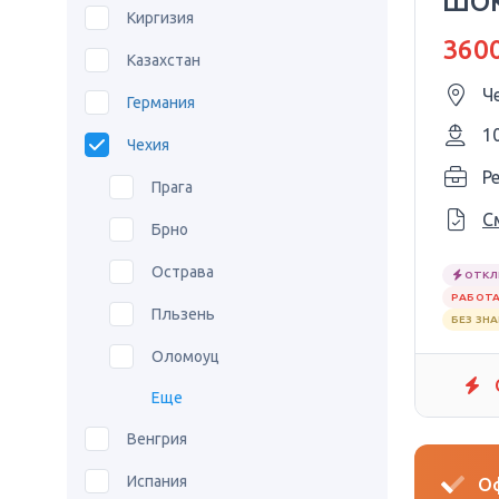
ШО
Киргизия
3600
Казахстан
Ч
Германия
1
Чехия
P
Прага
С
Брно
Острава
ОТКЛ
РАБОТА
Пльзень
БЕЗ ЗН
Оломоуц
Еще
Венгрия
Испания
Оф