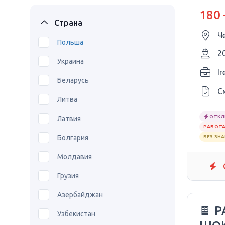
180 
Страна
Ч
Польша
2
Украина
Ir
Беларусь
С
Литва
ОТКЛ
Латвия
РАБОТА
Болгария
БЕЗ ЗН
Молдавия
Грузия
Азербайджан
🍫 
Узбекистан