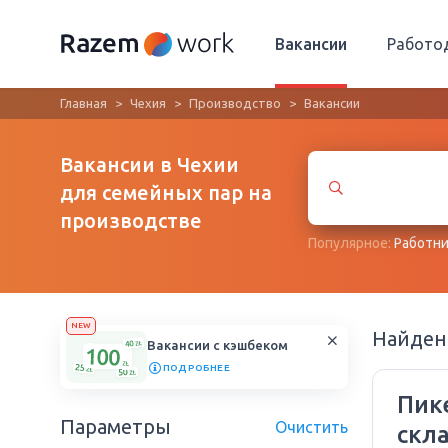
Вакансии
Работо
Главная
Чехия
Производство
Вакансии
Вакансии в Чехии
для семейных пар на
производстве
Популярное:
Работни
NEW
Найде
Вакансии с кэшбеком
ПОДРОБНЕЕ
Пик
Параметры
Очистить
скл