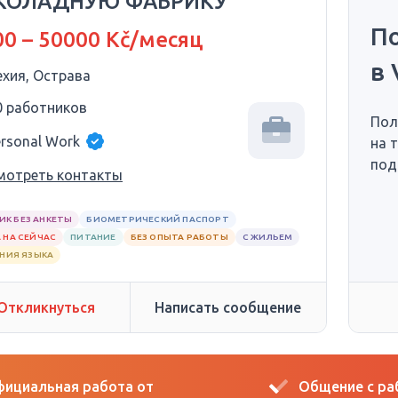
КОЛАДНУЮ ФАБРИКУ
П
0 – 50000 Kč/месяц
в 
ехия, Острава
0 работников
Пол
ersonal Work
на 
под
мотреть контакты
ИК БЕЗ АНКЕТЫ
БИОМЕТРИЧЕСКИЙ ПАСПОРТ
 НА СЕЙЧАС
ПИТАНИЕ
БЕЗ ОПЫТА РАБОТЫ
С ЖИЛЬЕМ
АНИЯ ЯЗЫКА
Откликнуться
Написать сообщение
ициальная работа от
Общение с р