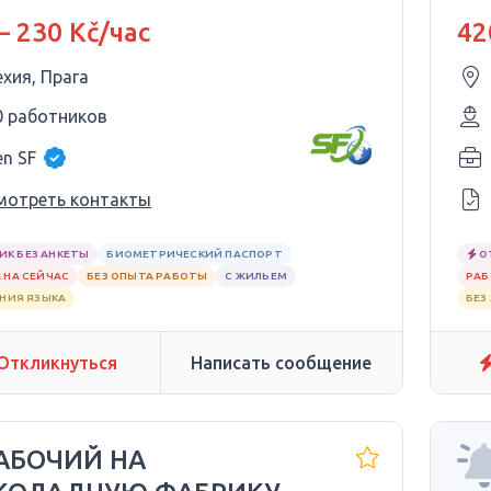
– 230 Kč/час
42
ехия, Прага
0 работников
en SF
мотреть контакты
ИК БЕЗ АНКЕТЫ
БИОМЕТРИЧЕСКИЙ ПАСПОРТ
О
 НА СЕЙЧАС
БЕЗ ОПЫТА РАБОТЫ
С ЖИЛЬЕМ
РАБ
АНИЯ ЯЗЫКА
БЕЗ
Откликнуться
Написать сообщение
РАБОЧИЙ НА