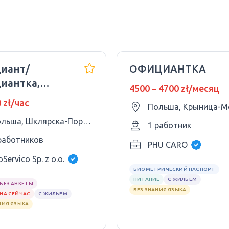
иант/
ОФИЦИАНТКА
иантка,
4500 – 4700 zł/месяц
дленный
0 zł/час
Польша, Крыница-М
, Шклярска
Польша, Шклярска-Поремба
мба
1 работник
работников
PHU CARO
oServico Sp. z o.o.
БИОМЕТРИЧЕСКИЙ ПАСПОРТ
ПИТАНИЕ
С ЖИЛЬЕМ
БЕЗ АНКЕТЫ
БЕЗ ЗНАНИЯ ЯЗЫКА
НА СЕЙЧАС
С ЖИЛЬЕМ
НИЯ ЯЗЫКА