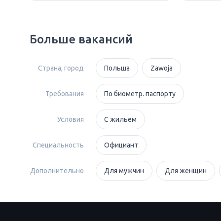
Больше вакансий
Страна, город
Польша
Zawoja
Требования
По биометр. паспорту
Условия
С жильем
Специальность
Официант
Дополнительно
Для мужчин
Для женщин