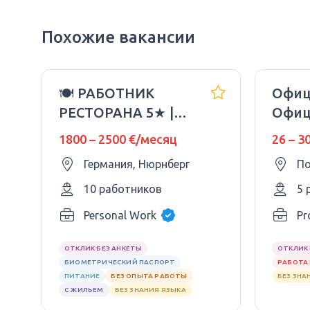
Похожие вакансии
🍽 РАБОТНИК
Офиц
РЕСТОРАНА 5★ |
Офиц
ГЕРМАНИЯ 🇩🇪
неме
1800 – 2500 €/месяц
26 – 3
старт
Германия, Нюрнберг
Поре
10 работников
5 
Personal Work
Pr
ОТКЛИК БЕЗ АНКЕТЫ
ОТКЛИК 
БИОМЕТРИЧЕСКИЙ ПАСПОРТ
РАБОТА 
ПИТАНИЕ
БЕЗ ОПЫТА РАБОТЫ
БЕЗ ЗНА
С ЖИЛЬЕМ
БЕЗ ЗНАНИЯ ЯЗЫКА