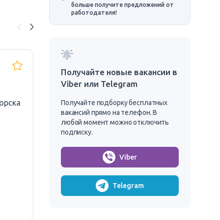
больше получите предложений от
работодателя!
Помощь на кухне/
*Р
Получайте новые вакансии в
ожидание
🌟
Viber или Telegram
жи
22 zł/час
31.
орска
Получайте подборку бесплатных
Р
вакансий прямо на телефон. В
Польша, Крыница-Морска
П
любой момент можно отключить
подписку.
1 работник
Jantar Sp zoo
Viber
ПИТАНИЕ
С ЖИЛЬЕМ
БИ
Telegram
РА
БЕ
БЕ