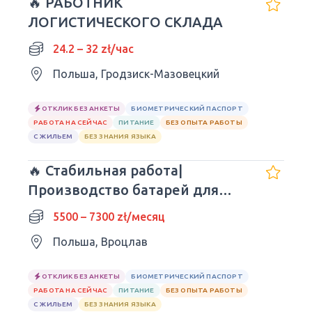
🔥 РАБОТНИК
ЛОГИСТИЧЕСКОГО СКЛАДА
24.2 – 32 zł/час
Польша, Гродзиск-Мазовецкий
ОТКЛИК БЕЗ АНКЕТЫ
БИОМЕТРИЧЕСКИЙ ПАСПОРТ
РАБОТА НА СЕЙЧАС
ПИТАНИЕ
БЕЗ ОПЫТА РАБОТЫ
С ЖИЛЬЕМ
БЕЗ ЗНАНИЯ ЯЗЫКА
🔥 Стабильная работа|
Производство батарей для
авто| Wrocław
5500 – 7300 zł/месяц
Польша, Вроцлав
ОТКЛИК БЕЗ АНКЕТЫ
БИОМЕТРИЧЕСКИЙ ПАСПОРТ
РАБОТА НА СЕЙЧАС
ПИТАНИЕ
БЕЗ ОПЫТА РАБОТЫ
С ЖИЛЬЕМ
БЕЗ ЗНАНИЯ ЯЗЫКА