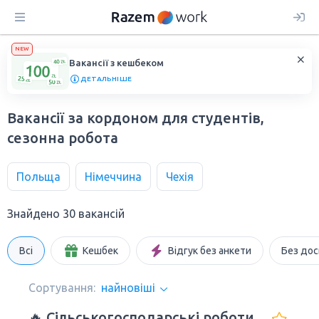
NEW
Вакансії з кешбеком
ДЕТАЛЬНІШЕ
Вакансії за кордоном для студентів,
сезонна робота
Польща
Німеччина
Чехія
Знайдено 30 вакансій
Всі
Кешбек
Відгук без анкети
Без дос
Сортування:
найновіші
🔥 Сільськогосподарські роботи