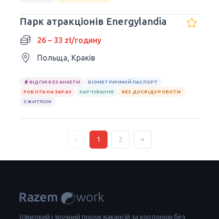
Парк атракціонів Energylandia
26 – 33 zł/годину
Польща, Краків
ВІДГУК БЕЗ АНКЕТИ
БІОМЕТРИЧНИЙ ПАСПОРТ
РОБОТА НА ЗАРАЗ
ХАРЧУВАННЯ
БЕЗ ДОСВІДУ РОБОТИ
З ЖИТЛОМ
«
1
2
»
Швидкий і зручний пошук вакансій за кордоном без