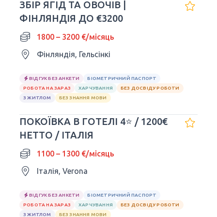
ЗБІР ЯГІД ТА ОВОЧІВ |
ФІНЛЯНДІЯ ДО €3200
1800 – 3200 €/місяць
Фінляндія, Гельсінкі
ВІДГУК БЕЗ АНКЕТИ
БІОМЕТРИЧНИЙ ПАСПОРТ
РОБОТА НА ЗАРАЗ
ХАРЧУВАННЯ
БЕЗ ДОСВІДУ РОБОТИ
З ЖИТЛОМ
БЕЗ ЗНАННЯ МОВИ
ПОКОЇВКА В ГОТЕЛІ 4⭐ / 1200€
НЕТТО / ІТАЛІЯ
1100 – 1300 €/місяць
Італія, Verona
ВІДГУК БЕЗ АНКЕТИ
БІОМЕТРИЧНИЙ ПАСПОРТ
РОБОТА НА ЗАРАЗ
ХАРЧУВАННЯ
БЕЗ ДОСВІДУ РОБОТИ
З ЖИТЛОМ
БЕЗ ЗНАННЯ МОВИ