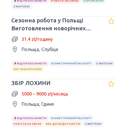
ВІДГУК БЕЗ АНКЕТИ
РОБОТА НА ЗАРАЗ
ХАРЧУВАННЯ
З ЖИТЛОМ
Сезонна робота у Польщі
Виготовлення новорічних
декорацій
31.4 zł/годину
Польща, Слубіце
ВІДГУК БЕЗ АНКЕТИ
БІОМЕТРИЧНИЙ ПАСПОРТ
З ЖИТЛОМ
БЕЗ ЗНАННЯ МОВИ
ЗБІР ЛОХИНИ
5000 – 9000 zł/місяць
Польща, Гдиня
ВІДГУК БЕЗ АНКЕТИ
БІОМЕТРИЧНИЙ ПАСПОРТ
РОБОТА НА ЗАРАЗ
БЕЗ ДОСВІДУ РОБОТИ
З ЖИТЛОМ