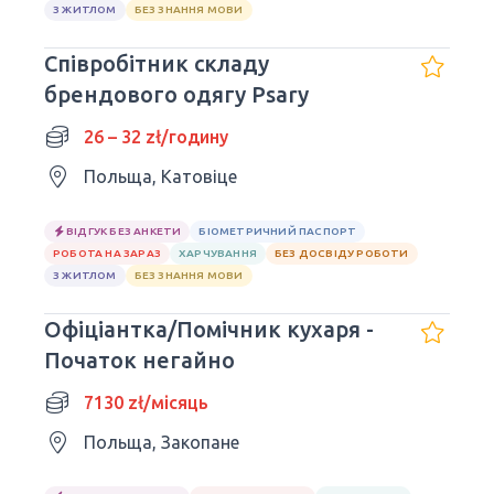
З ЖИТЛОМ
БЕЗ ЗНАННЯ МОВИ
Співробітник складу
брендового одягу Psary
26 – 32 zł/годину
Польща, Катовіце
ВІДГУК БЕЗ АНКЕТИ
БІОМЕТРИЧНИЙ ПАСПОРТ
РОБОТА НА ЗАРАЗ
ХАРЧУВАННЯ
БЕЗ ДОСВІДУ РОБОТИ
З ЖИТЛОМ
БЕЗ ЗНАННЯ МОВИ
Офіціантка/Помічник кухаря -
Початок негайно
7130 zł/місяць
Польща, Закопане