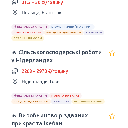
31.5 – 50 zł/годину
Польща, Білосток
ВІДГУК БЕЗ АНКЕТИ
БІОМЕТРИЧНИЙ ПАСПОРТ
РОБОТА НА ЗАРАЗ
БЕЗ ДОСВІДУ РОБОТИ
З ЖИТЛОМ
БЕЗ ЗНАННЯ МОВИ
🔥 Сільськогосподарські роботи
у Нідерландах
2268 – 2970 €/годину
Нідерланди, Горн
ВІДГУК БЕЗ АНКЕТИ
РОБОТА НА ЗАРАЗ
БЕЗ ДОСВІДУ РОБОТИ
З ЖИТЛОМ
БЕЗ ЗНАННЯ МОВИ
🔥 Виробництво різдвяних
прикрас та ікебан