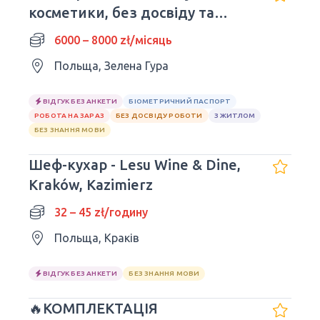
косметики, без досвіду та
знання мови
6000 – 8000 zł/місяць
Польща, Зелена Гура
ВІДГУК БЕЗ АНКЕТИ
БІОМЕТРИЧНИЙ ПАСПОРТ
РОБОТА НА ЗАРАЗ
БЕЗ ДОСВІДУ РОБОТИ
З ЖИТЛОМ
БЕЗ ЗНАННЯ МОВИ
Шеф-кухар - Lesu Wine & Dine,
Kraków, Kazimierz
32 – 45 zł/годину
Польща, Краків
ВІДГУК БЕЗ АНКЕТИ
БЕЗ ЗНАННЯ МОВИ
🔥КОМПЛЕКТАЦІЯ