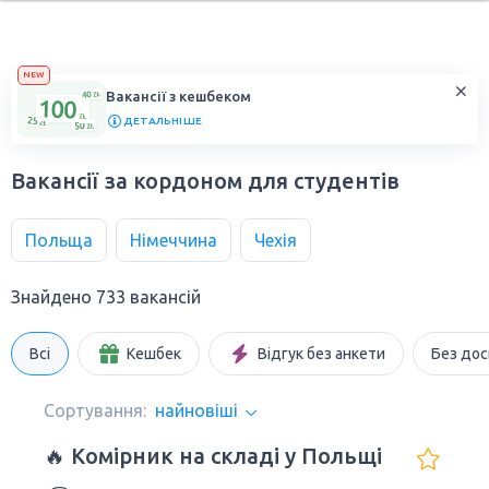
NEW
Вакансії з кешбеком
ДЕТАЛЬНІШЕ
Вакансії за кордоном для студентів
Польща
Німеччина
Чехія
Знайдено 733 вакансій
Всі
Кешбек
Відгук без анкети
Без дос
Сортування:
найновіші
🔥 Комірник на складі у Польщі