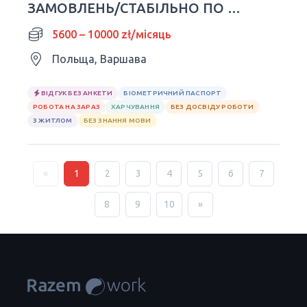
ЗАМОВЛЕНЬ/СТАБІЛЬНО ПО 8-
10 ГОДИННИК🔥
5600 – 10000 zł/місяць
Польща, Варшава
ВІДГУК БЕЗ АНКЕТИ
БІОМЕТРИЧНИЙ ПАСПОРТ
РОБОТА НА ЗАРАЗ
ХАРЧУВАННЯ
БЕЗ ДОСВІДУ РОБОТИ
З ЖИТЛОМ
БЕЗ ЗНАННЯ МОВИ
«
1
2
3
4
5
6
7
8
9
10
»