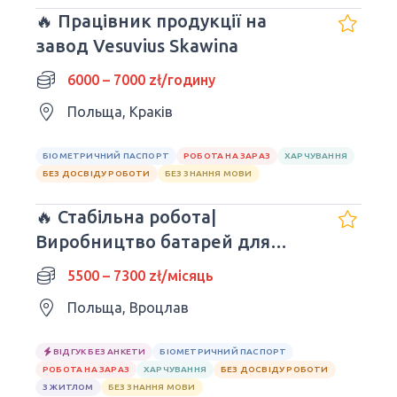
🔥 Працівник продукції на
завод Vesuvius Skawina
6000 – 7000 zł/годину
Польща, Краків
БІОМЕТРИЧНИЙ ПАСПОРТ
РОБОТА НА ЗАРАЗ
ХАРЧУВАННЯ
БЕЗ ДОСВІДУ РОБОТИ
БЕЗ ЗНАННЯ МОВИ
🔥 Стабільна робота|
Bиробництвo батарей для
авто| Wrocław
5500 – 7300 zł/місяць
Польща, Вроцлав
ВІДГУК БЕЗ АНКЕТИ
БІОМЕТРИЧНИЙ ПАСПОРТ
РОБОТА НА ЗАРАЗ
ХАРЧУВАННЯ
БЕЗ ДОСВІДУ РОБОТИ
З ЖИТЛОМ
БЕЗ ЗНАННЯ МОВИ