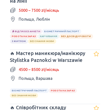
на лінії
5000 – 7500 zł/місяць
Польща, Люблін
ВІДГУК БЕЗ АНКЕТИ
БІОМЕТРИЧНИЙ ПАСПОРТ
РОБОТА НА ЗАРАЗ
ХАРЧУВАННЯ
БЕЗ ДОСВІДУ РОБОТИ
З ЖИТЛОМ
БЕЗ ЗНАННЯ МОВИ
🔥 Мастер маникюра/манікюру
Stylistka Paznokci w Warszawie
4500 – 8500 zł/місяць
Польща, Варшава
БІОМЕТРИЧНИЙ ПАСПОРТ
РОБОТА НА ЗАРАЗ
БЕЗ ЗНАННЯ МОВИ
🔥 Співробітник складу