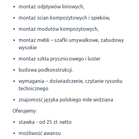
montaż odpływów liniowych,
montaż ścian kompozytowych i spieków,
montaż modułów kompozytowych,
montaż mebli – szafki umywalkowe, zabudowy
wysokie
montaż szkła prysznicowego i luster
budowa podkonstrukcji.
wymagania – doświadczenie, czytanie rysunku
technicznego
znajomość języka polskiego mile widziana
Oferujemy:
stawka - od 25 zł. netto
możliwość awansu