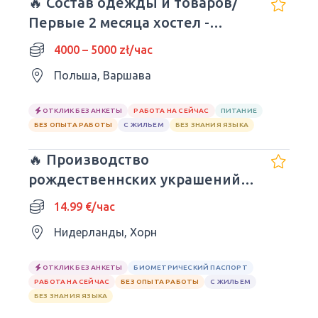
🔥 Состав одежды и товаров/
Первые 2 месяца хостел -
БЕСПЛАТНЫЕ
4000 – 5000 zł/час
Польша, Варшава
ОТКЛИК БЕЗ АНКЕТЫ
РАБОТА НА СЕЙЧАС
ПИТАНИЕ
БЕЗ ОПЫТА РАБОТЫ
С ЖИЛЬЕМ
БЕЗ ЗНАНИЯ ЯЗЫКА
🔥 Производство
рождественнских украшений и
икебан
14.99 €/час
Нидерланды, Хорн
ОТКЛИК БЕЗ АНКЕТЫ
БИОМЕТРИЧЕСКИЙ ПАСПОРТ
РАБОТА НА СЕЙЧАС
БЕЗ ОПЫТА РАБОТЫ
С ЖИЛЬЕМ
БЕЗ ЗНАНИЯ ЯЗЫКА