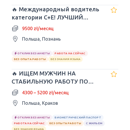
🔥 Международный водитель
категории C+E! ЛУЧШИЙ
РАБОТОДАТЕЛЬ!! 3/1 - 9500
9500 zł/месяц
злотых
Польша, Познань
ОТКЛИК БЕЗ АНКЕТЫ
РАБОТА НА СЕЙЧАС
БЕЗ ОПЫТА РАБОТЫ
БЕЗ ЗНАНИЯ ЯЗЫКА
🔥 ИЩЕМ МУЖЧИН НА
СТАБИЛЬНУЮ РАБОТУ ПО
UMOWA O PRACĘ! KRAKÓW
4300 – 5200 zł/месяц
Польша, Краков
ОТКЛИК БЕЗ АНКЕТЫ
БИОМЕТРИЧЕСКИЙ ПАСПОРТ
РАБОТА НА СЕЙЧАС
БЕЗ ОПЫТА РАБОТЫ
С ЖИЛЬЕМ
БЕЗ ЗНАНИЯ ЯЗЫКА